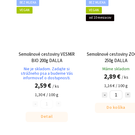
BEZ MLIEKA
BEZ MLIEKA
VEGAN
VEGAN
od 10 mesiacov
Semolinové cestoviny VESMíR
Semolinové cestoviny ZO
BIO 200g DALLA
250g DALLA
Nie je skladom. Zadajte si
Máme skladom
strážneho psa a budeme Vás
2,89 €
/ ks
informovať o dostupnosti.
2,59 €
1,16 € / 100 g
/ ks
1,30 € / 100 g
Do košíka
Detail