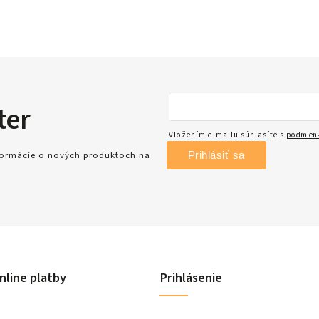
ter
Vložením e-mailu súhlasíte s
podmienk
Prihlásiť sa
nformácie o nových produktoch na
nline platby
Prihlásenie