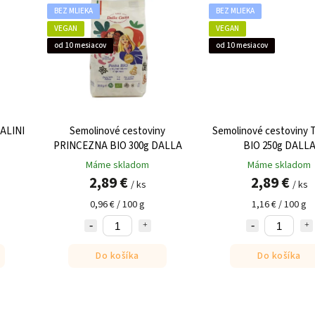
BEZ MLIEKA
BEZ MLIEKA
VEGAN
VEGAN
od 10 mesiacov
od 10 mesiacov
TALINI
Semolinové cestoviny
Semolinové cestoviny
PRINCEZNA BIO 300g DALLA
BIO 250g DALL
Máme skladom
Máme skladom
2,89 €
2,89 €
/ ks
/ ks
0,96 € / 100 g
1,16 € / 100 g
Do košíka
Do košíka