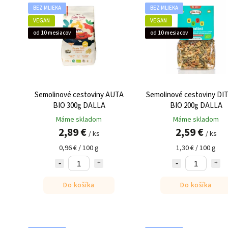
BEZ MLIEKA
BEZ MLIEKA
VEGAN
VEGAN
od 10 mesiacov
od 10 mesiacov
Semolinové cestoviny AUTA
Semolinové cestoviny DI
BIO 300g DALLA
BIO 200g DALLA
Máme skladom
Máme skladom
2,89 €
2,59 €
/ ks
/ ks
0,96 € / 100 g
1,30 € / 100 g
Do košíka
Do košíka