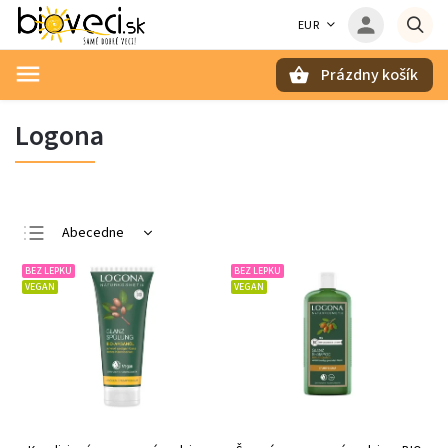
EUR
Prázdny košík
Hľadať
Logona
Abecedne
Najlacnejšie
BEZ LEPKU
BEZ LEPKU
VEGAN
VEGAN
Najdrahšie
Najpredávanejšie