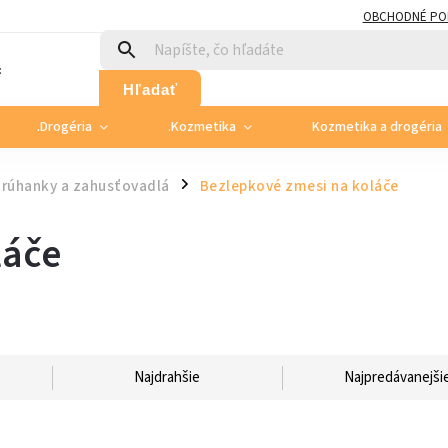
OBCHODNÉ PO
:
Hľadať
.Drogéria
.Kozmetika
Kozmetika a drogéria
strúhanky a zahusťovadlá
Bezlepkové zmesi na koláče
/
láče
Najdrahšie
Najpredávanejši