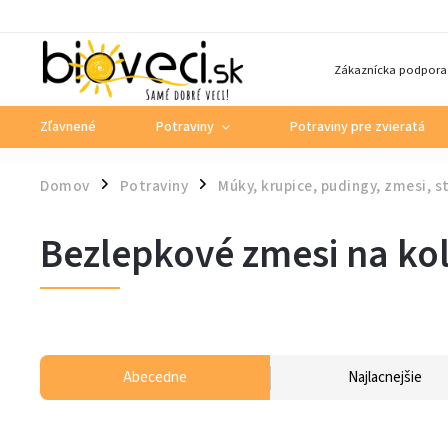
Zákaznícka podpora
Zľavnené
Potraviny
Potraviny pre zvieratá
Domov
Potraviny
Múky, krupice, pudingy, zmesi, 
/
/
Bezlepkové zmesi na ko
Abecedne
Najlacnejšie