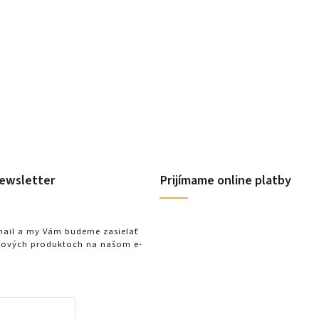
Do košíka
ewsletter
Prijímame online platby
-mail a my Vám budeme zasielať
nových produktoch na našom e-