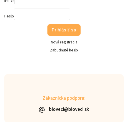
E-mail
Heslo
Prihlásiť sa
Nová registrácia
Zabudnuté heslo
Zákaznícka podpora:
bioveci@bioveci.sk