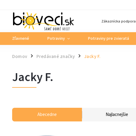
Zákaznícka podpora
Zľavnené
Potraviny
Potraviny pre zvieratá
Domov
Predávané značky
Jacky F.
/
/
Jacky F.
Abecedne
Najlacnejšie