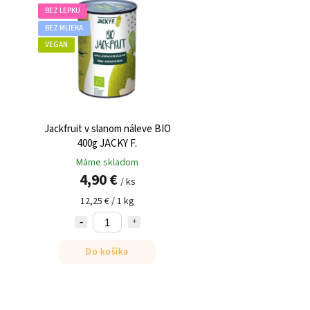
BEZ LEPKU
BEZ MLIEKA
VEGAN
Jackfruit v slanom náleve BIO
400g JACKY F.
Máme skladom
4,90 €
/ ks
12,25 € / 1 kg
Do košíka