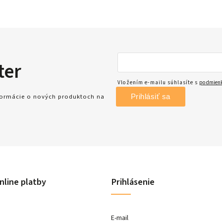
ter
Vložením e-mailu súhlasíte s
podmienk
Prihlásiť sa
nformácie o nových produktoch na
nline platby
Prihlásenie
E-mail