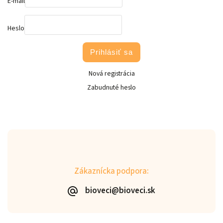
E-mail
Heslo
Prihlásiť sa
Nová registrácia
Zabudnuté heslo
Zákaznícka podpora:
bioveci@bioveci.sk