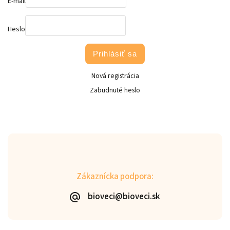
E-mail
Heslo
Prihlásiť sa
Nová registrácia
Zabudnuté heslo
Zákaznícka podpora:
bioveci@bioveci.sk