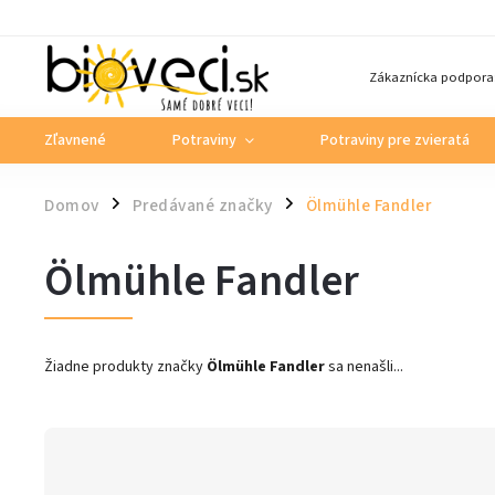
Zákaznícka podpora
Zľavnené
Potraviny
Potraviny pre zvieratá
Domov
Predávané značky
Ölmühle Fandler
/
/
Ölmühle Fandler
Žiadne produkty značky
Ölmühle Fandler
sa nenašli...