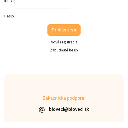
E-mail
Heslo
Prihlásiť sa
Nová registrácia
Zabudnuté heslo
Zákaznícka podpora:
bioveci@bioveci.sk