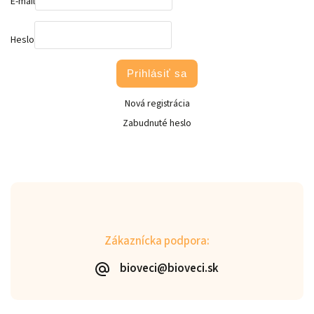
E-mail
Heslo
Prihlásiť sa
Nová registrácia
Zabudnuté heslo
Zákaznícka podpora:
bioveci@bioveci.sk