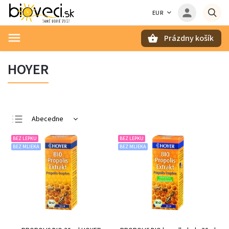
EUR
Prázdny košík
Hľadať
HOYER
Abecedne
Najlacnejšie
BEZ LEPKU
BEZ LEPKU
BEZ MLIEKA
BEZ MLIEKA
Najdrahšie
Najpredávanejšie