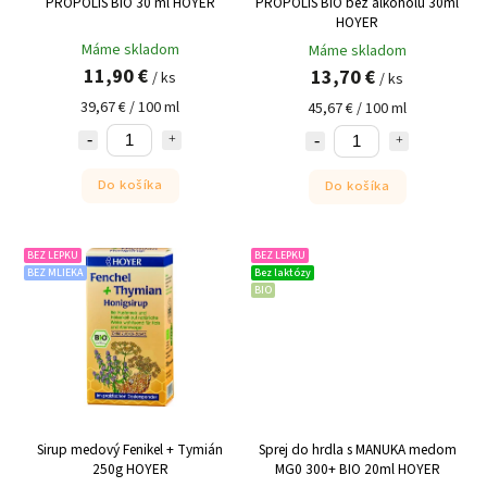
PROPOLIS BIO 30 ml HOYER
PROPOLIS BIO bez alkoholu 30ml
HOYER
Máme skladom
Máme skladom
11,90 €
13,70 €
/ ks
/ ks
39,67 € / 100 ml
45,67 € / 100 ml
Do košíka
Do košíka
BEZ LEPKU
BEZ LEPKU
BEZ MLIEKA
Bez laktózy
BIO
Sirup medový Fenikel + Tymián
Sprej do hrdla s MANUKA medom
250g HOYER
MG0 300+ BIO 20ml HOYER