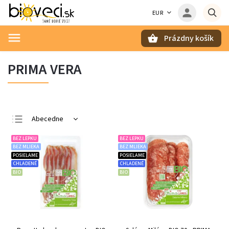
EUR
Prázdny košík
Hľadať
PRIMA VERA
Abecedne
Najlacnejšie
BEZ LEPKU
BEZ LEPKU
BEZ MLIEKA
BEZ MLIEKA
Najdrahšie
POSIELAME
POSIELAME
CHLADENÉ
CHLADENÉ
Najpredávanejšie
BIO
BIO