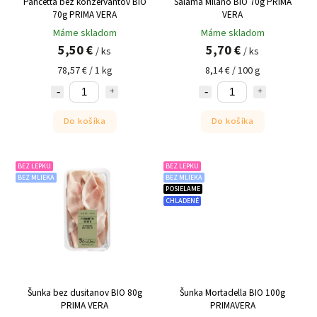
Pancetta bez konzervantov BIO
Saláma Miláno BIO 70g PRIMA
70g PRIMA VERA
VERA
Máme skladom
Máme skladom
5,50 €
5,70 €
/ ks
/ ks
78,57 € / 1 kg
8,14 € / 100 g
Do košíka
Do košíka
BEZ LEPKU
BEZ LEPKU
BEZ MLIEKA
BEZ MLIEKA
POSIELAME
CHLADENÉ
Šunka bez dusitanov BIO 80g
Šunka Mortadella BIO 100g
PRIMA VERA
PRIMAVERA