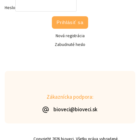
Heslo
Prihlásiť sa
Nová registrácia
Zabudnuté heslo
Zákaznícka podpora:
bioveci@bioveci.sk
Copyright 2026
bioveci
. Všetky práva vyhradené.