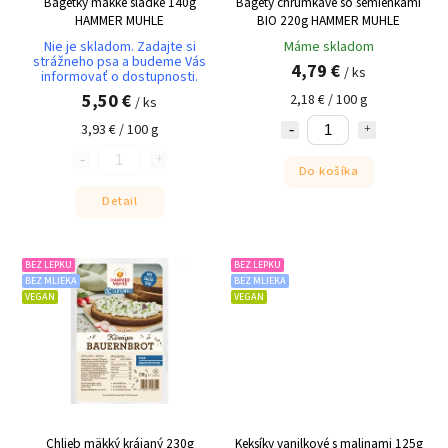
Bagetky mäkké sladké 140g
Bagety chrumkavé so semienkami
HAMMER MUHLE
BIO 220g HAMMER MUHLE
Nie je skladom. Zadajte si
Máme skladom
strážneho psa a budeme Vás
4,79 €
/ ks
informovať o dostupnosti.
5,50 €
2,18 € / 100 g
/ ks
3,93 € / 100 g
Do košíka
Detail
BEZ LEPKU
BEZ LEPKU
BEZ MLIEKA
BEZ MLIEKA
VEGAN
VEGAN
Chlieb mäkký krájaný 230g
Keksíky vanilkové s malinami 125g