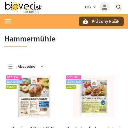
EUR
Prázdny košík
Hľadať
Hammermühle
Abecedne
Najlacnejšie
BEZ LEPKU
BEZ LEPKU
BEZ MLIEKA
BEZ MLIEKA
Najdrahšie
VEGAN
VEGAN
Najpredávanejšie