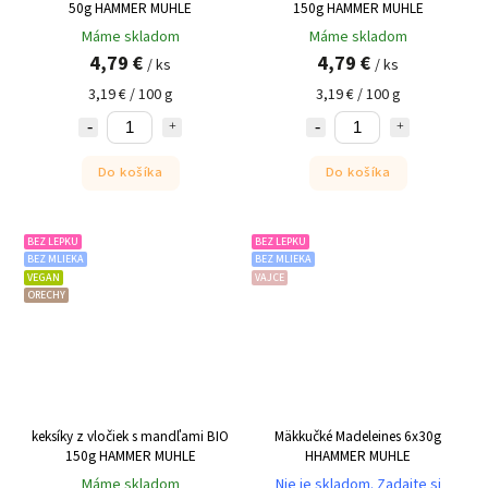
50g HAMMER MUHLE
150g HAMMER MUHLE
Máme skladom
Máme skladom
4,79 €
4,79 €
/ ks
/ ks
3,19 € / 100 g
3,19 € / 100 g
Do košíka
Do košíka
BEZ LEPKU
BEZ LEPKU
BEZ MLIEKA
BEZ MLIEKA
VEGAN
VAJCE
ORECHY
keksíky z vločiek s mandľami BIO
Mäkkučké Madeleines 6x30g
150g HAMMER MUHLE
HHAMMER MUHLE
Máme skladom
Nie je skladom. Zadajte si