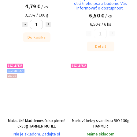
strážneho psa a budeme Vás
4,79 €
/ ks
informovať o dostupnosti.
6,50 €
3,19 € / 100 g
/ ks
6,50 € / 6 ks
Do košíka
Detail
BEZ LEPKU
BEZ LEPKU
BEZ MLIEKA
VAJCE
Mäkkučké Madeleines čoko plnené
Maslové keksy s vanilkou BIO 130g
6x30g HAMMER MUHLE
HAMMER
Nie je skladom. Zadajte si
Máme skladom