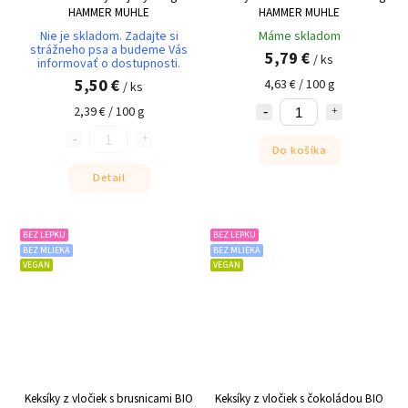
HAMMER MUHLE
HAMMER MUHLE
Nie je skladom. Zadajte si
Máme skladom
strážneho psa a budeme Vás
5,79 €
/ ks
informovať o dostupnosti.
5,50 €
4,63 € / 100 g
/ ks
2,39 € / 100 g
Do košíka
Detail
BEZ LEPKU
BEZ LEPKU
BEZ MLIEKA
BEZ MLIEKA
VEGAN
VEGAN
Keksíky z vločiek s brusnicami BIO
Keksíky z vločiek s čokoládou BIO