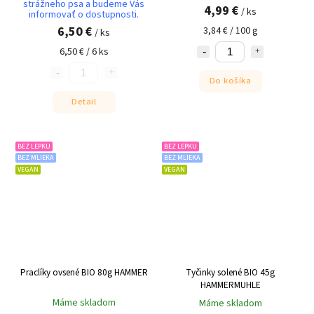
strážneho psa a budeme Vás
4,99 €
/ ks
informovať o dostupnosti.
6,50 €
3,84 € / 100 g
/ ks
6,50 € / 6 ks
Do košíka
Detail
BEZ LEPKU
BEZ LEPKU
BEZ MLIEKA
BEZ MLIEKA
VEGAN
VEGAN
Praclíky ovsené BIO 80g HAMMER
Tyčinky solené BIO 45g
HAMMERMUHLE
Máme skladom
Máme skladom