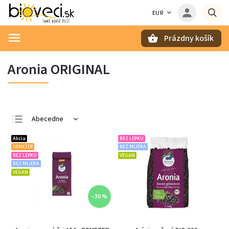
EUR
Prázdny košík
Hľadať
Aronia ORIGINAL
Abecedne
Najlacnejšie
Akcia
BEZ LEPKU
DEMETER
BEZ MLIEKA
Najdrahšie
BEZ LEPKU
VEGAN
BEZ MLIEKA
Najpredávanejšie
VEGAN
–30 %