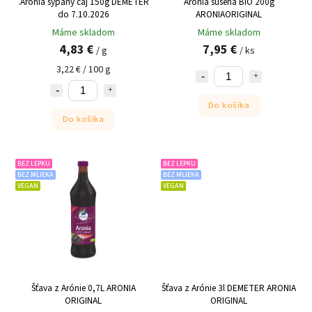
.Aronia sypaný čaj 150g DEMETER
Arónia sušená BIO 200g
do 7.10.2026
ARONIAORIGINAL
Máme skladom
Máme skladom
4,83 €
7,95 €
/ g
/ ks
3,22 € / 100 g
Do košíka
Do košíka
BEZ LEPKU
BEZ LEPKU
BEZ MLIEKA
BEZ MLIEKA
VEGAN
VEGAN
Šťava z Arónie 0,7L ARONIA
Šťava z Arónie 3l DEMETER ARONIA
ORIGINAL
ORIGINAL