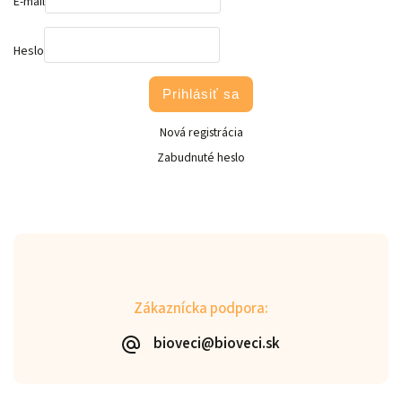
E-mail
Heslo
Prihlásiť sa
Nová registrácia
Zabudnuté heslo
Zákaznícka podpora:
bioveci@bioveci.sk