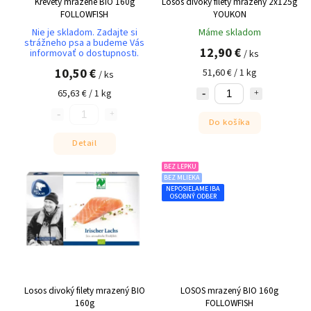
Krevety mrazené BIO 160g
Losos divoký filety mrazený 2x125g
FOLLOWFISH
YOUKON
Nie je skladom. Zadajte si
Máme skladom
strážneho psa a budeme Vás
12,90 €
informovať o dostupnosti.
/ ks
10,50 €
51,60 € / 1 kg
/ ks
65,63 € / 1 kg
Do košíka
Detail
BEZ LEPKU
BEZ MLIEKA
NEPOSIELAME IBA
OSOBNÝ ODBER
Losos divoký filety mrazený BIO
LOSOS mrazený BIO 160g
160g
FOLLOWFISH