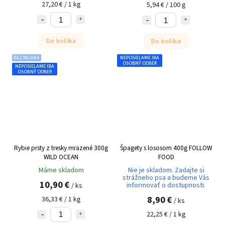
27,20 € / 1 kg
5,94 € / 100 g
Do košíka
Do košíka
BEZ MLIEKA
NEPOSIELAME IBA
OSOBNÝ ODBER
NEPOSIELAME IBA
OSOBNÝ ODBER
Rybie prsty z tresky mrazené 300g
Špagety s lososom 400g FOLLOW
WILD OCEAN
FOOD
Máme skladom
Nie je skladom. Zadajte si
strážneho psa a budeme Vás
10,90 €
informovať o dostupnosti.
/ ks
8,90 €
36,33 € / 1 kg
/ ks
22,25 € / 1 kg