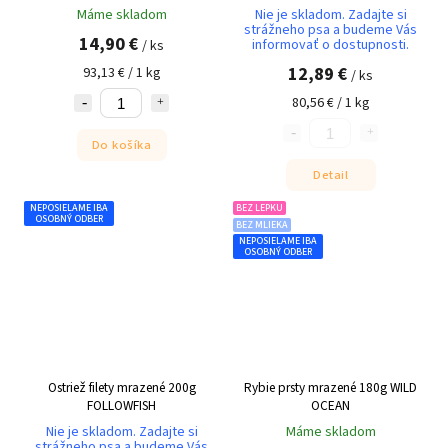
Máme skladom
Nie je skladom. Zadajte si
strážneho psa a budeme Vás
14,90 €
informovať o dostupnosti.
/ ks
12,89 €
93,13 € / 1 kg
/ ks
80,56 € / 1 kg
Do košíka
Detail
NEPOSIELAME IBA
BEZ LEPKU
OSOBNÝ ODBER
BEZ MLIEKA
NEPOSIELAME IBA
OSOBNÝ ODBER
Ostriež filety mrazené 200g
Rybie prsty mrazené 180g WILD
FOLLOWFISH
OCEAN
Nie je skladom. Zadajte si
Máme skladom
strážneho psa a budeme Vás