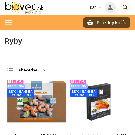
EUR
Prázdny košík
Hľadať
Ryby
Abecedne
Najlacnejšie
BEZ LEPKU
BEZ LEPKU
BEZ MLIEKA
BEZ MLIEKA
Najdrahšie
NEPOSIELAME IBA
NEPOSIELAME IBA
OSOBNÝ ODBER
OSOBNÝ ODBER
Najpredávanejšie