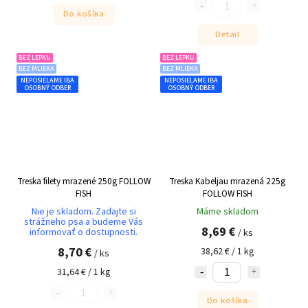
Do košíka
Detail
BEZ LEPKU
BEZ LEPKU
BEZ MLIEKA
BEZ MLIEKA
NEPOSIELAME IBA
NEPOSIELAME IBA
OSOBNÝ ODBER
OSOBNÝ ODBER
Treska filety mrazené 250g FOLLOW
Treska Kabeljau mrazená 225g
FISH
FOLLOW FISH
Nie je skladom. Zadajte si
Máme skladom
strážneho psa a budeme Vás
8,69 €
informovať o dostupnosti.
/ ks
8,70 €
38,62 € / 1 kg
/ ks
31,64 € / 1 kg
Do košíka