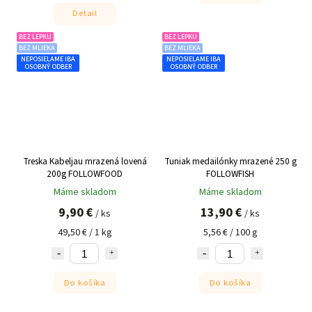
Detail
BEZ LEPKU
BEZ LEPKU
BEZ MLIEKA
BEZ MLIEKA
NEPOSIELAME IBA
NEPOSIELAME IBA
OSOBNÝ ODBER
OSOBNÝ ODBER
Treska Kabeljau mrazená lovená
Tuniak medailónky mrazené 250 g
200g FOLLOWFOOD
FOLLOWFISH
Máme skladom
Máme skladom
9,90 €
13,90 €
/ ks
/ ks
49,50 € / 1 kg
5,56 € / 100 g
Do košíka
Do košíka