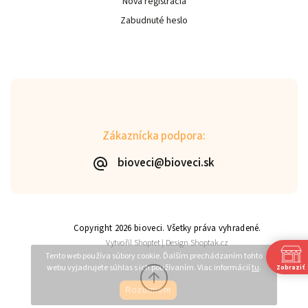
Nová registrácia
Zabudnuté heslo
Zákaznícka podpora:
bioveci@bioveci.sk
Copyright 2026
bioveci
. Všetky práva vyhradené.
Vytvořil
Shoptet
| Design
Shoptak.cz
Tento web používa súbory cookie. Ďalším prechádzaním tohto
webu vyjadrujete súhlas s ich používaním. Viac informácií
tu
.
Zobraziť
Rozumiem