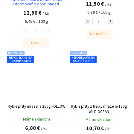
11,50 €
informovať o dostupnosti.
/ ks
12,90 €
6,39 € / 100 g
/ ks
6,45 € / 100 g
Do košíka
Detail
BEZ MLIEKA
BEZ MLIEKA
NEPOSIELAME IBA
NEPOSIELAME IBA
OSOBNÝ ODBER
OSOBNÝ ODBER
Rybie prsty mrazené 250g FOLLOW
Rybie prsty z tresky mrazené 180g
WILD OCEAN
Máme skladom
Máme skladom
6,80 €
10,70 €
/ ks
/ ks