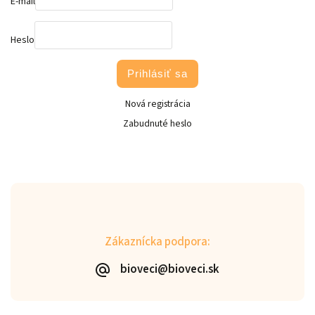
E-mail
Heslo
Prihlásiť sa
Nová registrácia
Zabudnuté heslo
Zákaznícka podpora:
bioveci@bioveci.sk