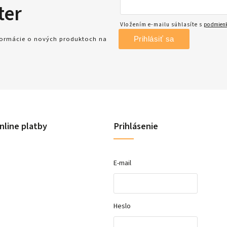
ter
Vložením e-mailu súhlasíte s
podmienk
Prihlásiť sa
nformácie o nových produktoch na
nline platby
Prihlásenie
E-mail
Heslo