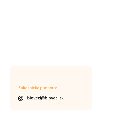
Zákaznícka podpora:
bioveci@bioveci.sk