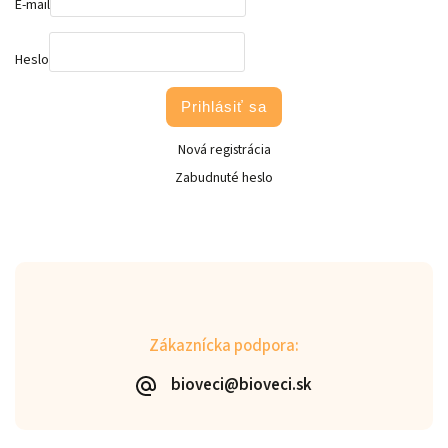
E-mail
Heslo
Prihlásiť sa
Nová registrácia
Zabudnuté heslo
Zákaznícka podpora:
bioveci@bioveci.sk