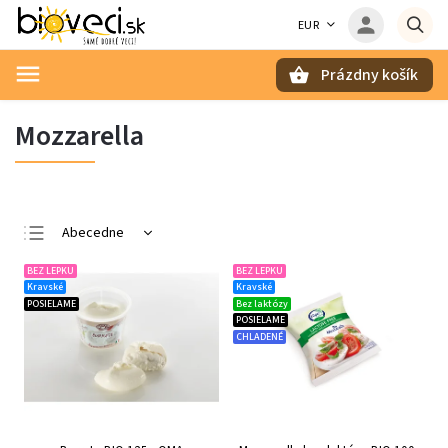
EUR
Prázdny košík
Hľadať
Mozzarella
Abecedne
Najlacnejšie
BEZ LEPKU
BEZ LEPKU
Kravské
Kravské
Najdrahšie
POSIELAME
Bez laktózy
POSIELAME
Najpredávanejšie
CHLADENÉ