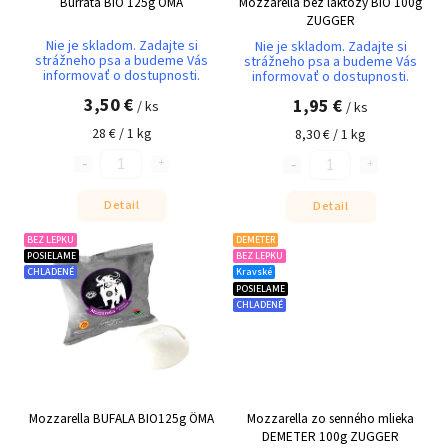
Burrata BIO 125g OMA
Mozzarella bez laktózy BIO 100g
ZUGGER
Nie je skladom. Zadajte si
Nie je skladom. Zadajte si
strážneho psa a budeme Vás
strážneho psa a budeme Vás
informovať o dostupnosti.
informovať o dostupnosti.
3,50 €
1,95 €
/ ks
/ ks
28 € / 1 kg
8,30 € / 1 kg
Detail
Detail
BEZ LEPKU
DEMETER
POSIELAME
BEZ LEPKU
CHLADENÉ
Kravské
POSIELAME
CHLADENÉ
Mozzarella BUFALA BIO125g ÖMA
Mozzarella zo senného mlieka
DEMETER 100g ZUGGER