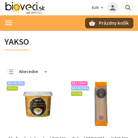
EUR
Prázdny košík
Hľadať
YAKSO
Abecedne
Najlacnejšie
BEZ MLIEKA
BEZ LEPKU
VEGAN
BEZ MLIEKA
Najdrahšie
VEGAN
Najpredávanejšie