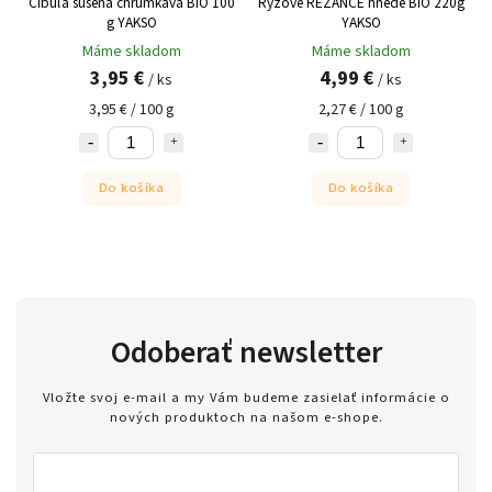
Cibuľa sušená chrumkavá BIO 100
Ryžové REZANCE hnedé BIO 220g
g YAKSO
YAKSO
Máme skladom
Máme skladom
3,95 €
4,99 €
/ ks
/ ks
3,95 € / 100 g
2,27 € / 100 g
Do košíka
Do košíka
Odoberať newsletter
Vložte svoj e-mail a my Vám budeme zasielať informácie o
nových produktoch na našom e-shope.