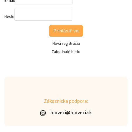
E-mail
Heslo
Prihlásiť sa
Nová registrácia
Zabudnuté heslo
Zákaznícka podpora:
bioveci@bioveci.sk