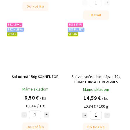
Do košíka
Detail
BEZ LEPKU
BEZ LEPKU
BEZ MLIEKA
BEZ MLIEKA
VEGAN
VEGAN
Soľ údená 150g SONNENTOR
Soľ v mlynčeku himalájska 70g
COMPTOIRS&COMPAGNIES
Máme skladom
Máme skladom
6,50 €
14,59 €
/ ks
/ ks
0,04 € / 1 g
20,84 € / 100 g
Do košíka
Do košíka