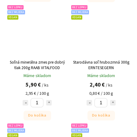
BEZ LEPKU
BEZ LEPKU
BEZ MLIEKA
BEZ MLIEKA
VEGAN
VEGAN
Soľná minerálna zmes pre dobrý
Starodávna soľ hrubozrnná 300g
tlak 200g RAAB VITALFOOD
ERNTESEGERN
Máme skladom
Máme skladom
5,90 €
2,40 €
/ ks
/ ks
2,95 € / 100 g
0,80 € / 100 g
Do košíka
Do košíka
BEZ LEPKU
BEZ LEPKU
BEZ MLIEKA
BEZ MLIEKA
VEGAN
VEGAN