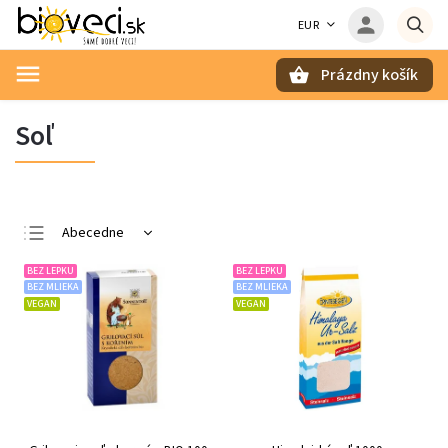
EUR
Prázdny košík
Hľadať
Soľ
Abecedne
Najlacnejšie
BEZ LEPKU
BEZ LEPKU
BEZ MLIEKA
BEZ MLIEKA
Najdrahšie
VEGAN
VEGAN
Najpredávanejšie