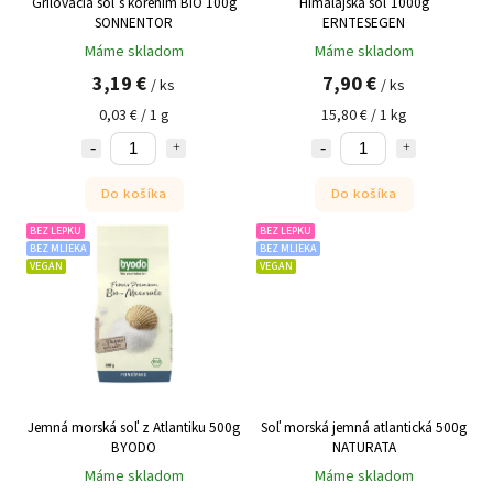
Grilovacia soľ s korením BIO 100g
Himalajská soľ 1000g
SONNENTOR
ERNTESEGEN
Máme skladom
Máme skladom
3,19 €
7,90 €
/ ks
/ ks
0,03 € / 1 g
15,80 € / 1 kg
Do košíka
Do košíka
BEZ LEPKU
BEZ LEPKU
BEZ MLIEKA
BEZ MLIEKA
VEGAN
VEGAN
Jemná morská soľ z Atlantiku 500g
Soľ morská jemná atlantická 500g
BYODO
NATURATA
Máme skladom
Máme skladom