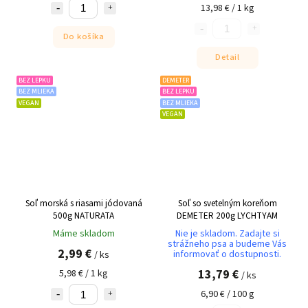
13,98 € / 1 kg
Do košíka
Detail
BEZ LEPKU
DEMETER
BEZ MLIEKA
BEZ LEPKU
VEGAN
BEZ MLIEKA
VEGAN
Soľ morská s riasami jódovaná
Soľ so svetelným koreňom
500g NATURATA
DEMETER 200g LYCHTYAM
Máme skladom
Nie je skladom. Zadajte si
strážneho psa a budeme Vás
2,99 €
informovať o dostupnosti.
/ ks
13,79 €
5,98 € / 1 kg
/ ks
6,90 € / 100 g