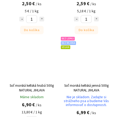
2,50 €
2,59 €
/ ks
/ ks
5 € / 1 kg
5,18 € / 1 kg
Do košíka
Do košíka
BEZ LEPKU
BEZ MLIEKA
VEGAN
Soľ morská keltská hrubá 500g
Soľ morská keltská jemná 500g
NATURAL JIHLAVA
NATURAL JIHLAVA
Máme skladom
Nie je skladom. Zadajte si
strážneho psa a budeme Vás
6,90 €
informovať o dostupnosti.
/ ks
6,99 €
13,80 € / 1 kg
/ ks