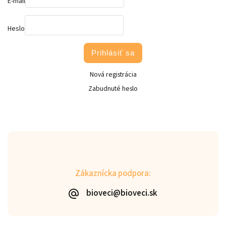
E-mail
Heslo
Prihlásiť sa
Nová registrácia
Zabudnuté heslo
Zákaznícka podpora:
bioveci@bioveci.sk