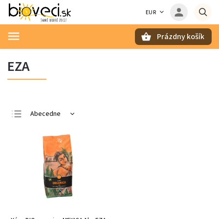
EUR
Prázdny košík
Hľadať
EZA
Abecedne
Najlacnejšie
Najdrahšie
Najpredávanejšie