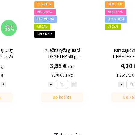
DEMETER
DEMETER
BEZ LEPKU
BEZ LEPKU
BEZ MLIEKA
BEZ MLIEKA
€
VEGAN
VEGAN
 %
Ryža biela
g
Mliečna ryža guľatá
Paradajková Pass
6
DEMETER 500g
DEMETER 340 ml 
SPIELBERGER
3,85 €
4,30 €
/ ks
/ ks
7,70 € / 1 kg
1 264,71 € / 100 
Do košíka
Do košíka