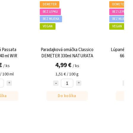
DEMETER
DEMETER
BEZ LEPKU
BEZ LEPKU
BEZ MLIEKA
BEZ MLIEKA
VEGAN
VEGAN
ata
Paradajková omáčka Classico
Lúpané paradajk
WIR
DEMETER 330ml NATURATA
660g BIOBA
4,99 €
6,50 €
/ ks
/
ml
1,51 € / 100 g
0,98 € / 10
Do košíka
Do košík