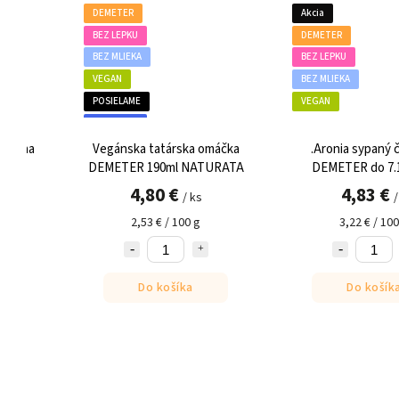
DEMETER
Akcia
BEZ LEPKU
DEMETER
BEZ MLIEKA
BEZ LEPKU
6,90 
VEGAN
BEZ MLIEKA
–30
POSIELAME
VEGAN
CHLADENÉ
Vegánska tatárska omáčka
.Aronia sypaný čaj 150
DEMETER 190ml NATURATA
DEMETER do 7.10.202
4,80 €
4,83 €
/ ks
/ g
2,53 € / 100 g
3,22 € / 100 g
Do košíka
Do košíka