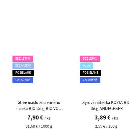
BEZ LEPKU
DEMETER
Kozie
BEZ LEPKU
POSIELAME
VEGAN
CHLADENÉ
Syrová nátierka KOZIA BIO
Biely jogurt DEMETER 5
150g ANDECHSER
SCHROZBERGER
3,89 €
2,79 €
/ ks
/ ks
2,59 € / 100 g
5,58 € / 1 l