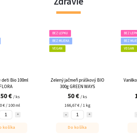
Zdravie
BEZ LEPKU
BEZ LEPKU
BEZ MLIEKA
BEZ MLIEKA
VEGAN
VEGAN
l
Zelený jačmeň práškový BIO
Vanilkový proteín BI
300g GREEN WAYS
PURYA
50 €
16,90 €
/ ks
/ ks
166,67 € / 1 kg
56,33 € / 1 kg
Do košíka
Do košíka