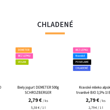
CHLADENÉ
BEZ LEPKU
BEZ LEPKU
Kravské
BEZ MLIEKA
POSIELAME
VEGAN
CHLADENÉ
POSIELAME
CHLADENÉ
00g
Kravské mlieko alpské
Majonéza lahôdková
trvanlivé BIO 3,5% 1l BGL
BIO 250ml BYO
2,79 €
4,99 €
/ ks
/ ks
2,79 € / 1 l
19,96 € / 1 l