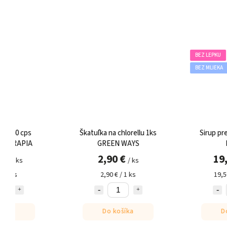
BEZ LEPKU
BEZ MLIEKA
Škatuľka na chlorellu 1ks
Sirup pre deti Bio 100m
GREEN WAYS
FLORA
2,90 €
19,50 €
/ ks
/ ks
2,90 € / 1 ks
19,50 € / 100 ml
Do košíka
Do košíka