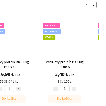
Previous
Next
BEZ LEPKU
BEZ LEPKU
BEZ MLIEKA
BEZ MLIEKA
VEGAN
VEGAN
O 300g
Vanilkový proteín BIO 30g
Jahodovo čučor
PURYA
protein BIO 30
2,40 €
2,40 €
/ ks
/
8 € / 100 g
8 € / 100 
Do košíka
Do košík