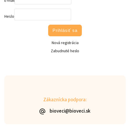
E-mail
Heslo
Prihlásiť sa
Nová registrácia
Zabudnuté heslo
Zákaznícka podpora:
bioveci@bioveci.sk