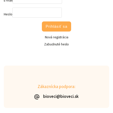
E-mail
Heslo
Prihlásiť sa
Nová registrácia
Zabudnuté heslo
Zákaznícka podpora:
bioveci@bioveci.sk