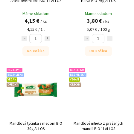
Arašidové mlieko BIO 1 l ALLOS
Halva BIO 75g ALLOS
Máme skladom
Máme skladom
4,15 €
3,80 €
/ ks
/ ks
4,15 € / 1 l
5,07 € / 100 g
Do košíka
Do košíka
BEZ LEPKU
BEZ LEPKU
BEZ MLIEKA
BEZ MLIEKA
VEGAN
VEGAN
ORECHY
ORECHY
Mandľová tyčinka s medom BIO
Mandľové mlieko z pražených
30g ALLOS
mandlí BIO 1l ALLOS