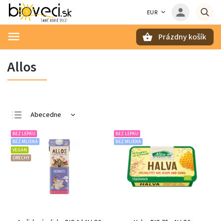
EUR
Prázdny košík
Hľadať
Allos
Abecedne
Najlacnejšie
BEZ LEPKU
BEZ LEPKU
BEZ MLIEKA
BEZ MLIEKA
Najdrahšie
VEGAN
ORECHY
Najpredávanejšie