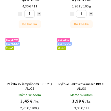
4,30 € / 1 l
2,76 € / 100 g
Do košíka
Do košíka
BEZ LEPKU
BEZ LEPKU
BEZ MLIEKA
BEZ MLIEKA
VEGAN
VEGAN
Paštéta so šampiňónmi BIO 125g
Ryžovo lieskovcové mlieko BIO 1l
ALLOS
ALLOS
Máme skladom
Máme skladom
3,45 €
3,99 €
/ ks
/ ks
2,76 € / 100 g
3,99 € / 1 l