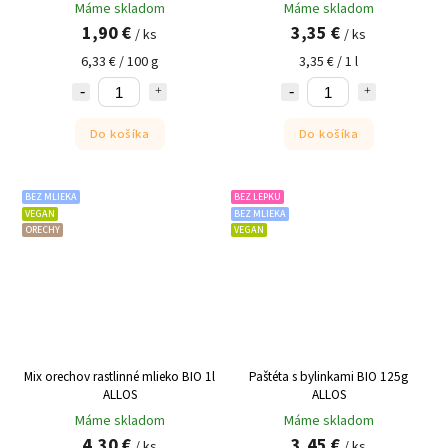
Máme skladom
Máme skladom
1,90 €
3,35 €
/ ks
/ ks
6,33 € / 100 g
3,35 € / 1 l
Do košíka
Do košíka
BEZ MLIEKA
BEZ LEPKU
VEGAN
BEZ MLIEKA
ORECHY
VEGAN
Mix orechov rastlinné mlieko BIO 1l
Paštéta s bylinkami BIO 125g
ALLOS
ALLOS
Máme skladom
Máme skladom
4,30 €
3,45 €
/ ks
/ ks