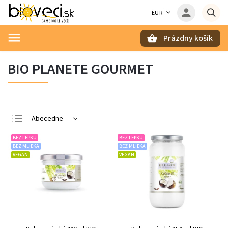
EUR
Prázdny košík
Hľadať
BIO PLANETE GOURMET
Abecedne
Najlacnejšie
BEZ LEPKU
BEZ LEPKU
BEZ MLIEKA
BEZ MLIEKA
Najdrahšie
VEGAN
VEGAN
Najpredávanejšie