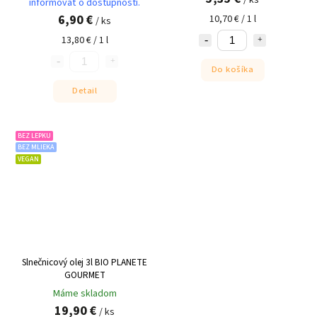
informovať o dostupnosti.
6,90 €
10,70 € / 1 l
/ ks
13,80 € / 1 l
Do košíka
Detail
BEZ LEPKU
BEZ MLIEKA
VEGAN
Slnečnicový olej 3l BIO PLANETE
GOURMET
Máme skladom
19,90 €
/ ks