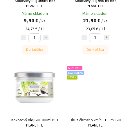
Kokosový olej 400ml BIO
Kokosový olej 950 ml BIO
PLANETTE
PLANETTE
Máme skladom
Máme skladom
9,90 €
21,90 €
/ ks
/ ks
24,75 € / 1 l
23,05 € / 1 l
Do košíka
Do košíka
BEZ LEPKU
BEZ MLIEKA
VEGAN
Kokosový olej BIO 200ml BIO
Olej z čierneho kmínu 100ml BIO
PLANETTE
PLANETE