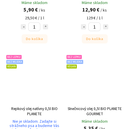
Máme skladom
Máme skladom
5,90 €
12,90 €
/ ks
/ ks
29,50 € / 1 l
129 € / 1 l
Do košíka
Do košíka
BEZ LEPKU
BEZ LEPKU
BEZ MLIEKA
BEZ MLIEKA
VEGAN
VEGAN
Repkový olej natívny 0,5l BIO
Slnečnicový olej 0,5l BIO PLANETE
PLANETE
GOURMET
Nie je skladom. Zadajte si
Máme skladom
strážneho psa a budeme Vás
5,35 €
/ ks