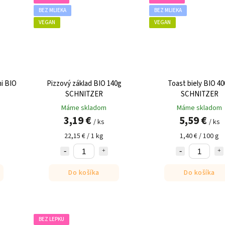
BEZ MLIEKA
BEZ MLIEKA
VEGAN
VEGAN
mi BIO
Pizzový základ BIO 140g
Toast biely BIO 40
SCHNITZER
SCHNITZER
Máme skladom
Máme skladom
3,19 €
5,59 €
/ ks
/ ks
22,15 € / 1 kg
1,40 € / 100 g
Do košíka
Do košíka
BEZ LEPKU