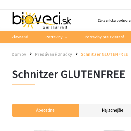
Zákaznícka podpora
Zľavnené
Potraviny
Potraviny pre zvieratá
Domov
Predávané značky
Schnitzer GLUTENFREE
/
/
Schnitzer GLUTENFREE
Abecedne
Najlacnejšie