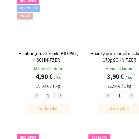
BEZ LEPKU
BEZ MLIEKA
VAJCE
Hamburgerové žemle BIO 250g
Hrianky proteinové makk
SCHNITZER
170g SCHNITZER
Máme skladom
Máme skladom
4,90 €
3,90 €
/ ks
/ ks
19,60 € / 1 kg
22,94 € / 1 kg
Do košíka
Do košíka
BEZ LEPKU
BEZ LEPKU