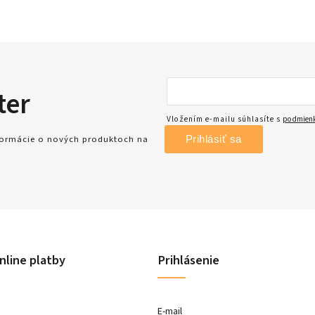
ter
Vložením e-mailu súhlasíte s
podmienk
Prihlásiť sa
nformácie o nových produktoch na
nline platby
Prihlásenie
E-mail