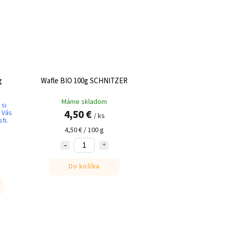
g
Wafle BIO 100g SCHNITZER
Máme skladom
 si
4,50 €
 Vás
/ ks
ti.
4,50 € / 100 g
Do košíka