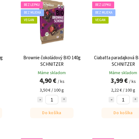
BEZ LEPKU
BEZ LEPKU
BEZ MLIEKA
BEZ MLIEKA
VEGAN
VEGAN
0g
Brownie čokoládový BIO 140g
Ciabatta paradajková B
SCHNITZER
SCHNITZER
Máme skladom
Máme skladom
4,90 €
3,99 €
/ ks
/ ks
3,50 € / 100 g
2,22 € / 100 g
Do košíka
Do košíka