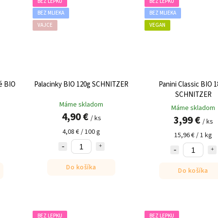
BEZ LEPKU
BEZ LEPKU
BEZ MLIEKA
BEZ MLIEKA
VAJCE
VEGAN
é BIO
Palacinky BIO 120g SCHNITZER
Panini Classic BIO 
SCHNITZER
Máme skladom
Máme skladom
4,90 €
3,99 €
/ ks
/ ks
4,08 € / 100 g
15,96 € / 1 kg
Do košíka
Do košíka
BEZ LEPKU
BEZ LEPKU