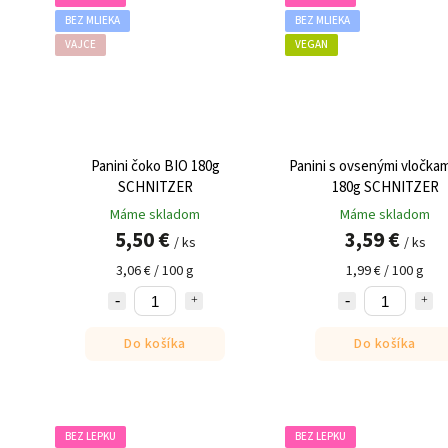
BEZ MLIEKA
BEZ MLIEKA
VAJCE
VEGAN
Panini čoko BIO 180g
Panini s ovsenými vločka
SCHNITZER
180g SCHNITZER
Máme skladom
Máme skladom
5,50 €
3,59 €
/ ks
/ ks
3,06 € / 100 g
1,99 € / 100 g
Do košíka
Do košíka
BEZ LEPKU
BEZ LEPKU