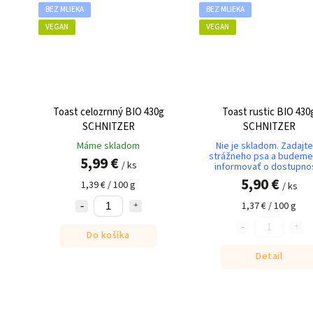
BEZ MLIEKA
BEZ MLIEKA
VEGAN
VEGAN
Toast celozrnný BIO 430g
Toast rustic BIO 430
SCHNITZER
SCHNITZER
Máme skladom
Nie je skladom. Zadajte
strážneho psa a budeme
5,99 €
/ ks
informovať o dostupnos
5,90 €
1,39 € / 100 g
/ ks
1,37 € / 100 g
Do košíka
Detail