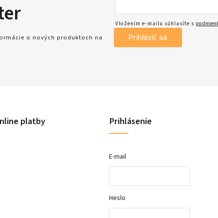
ter
Vložením e-mailu súhlasíte s
podmienk
Prihlásiť sa
nformácie o nových produktoch na
nline platby
Prihlásenie
E-mail
Heslo