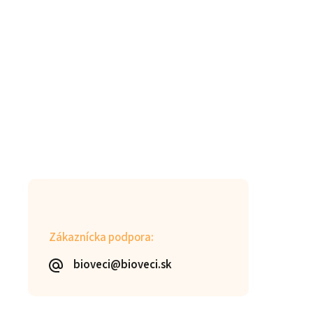
Zákaznícka podpora:
bioveci@bioveci.sk