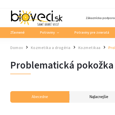
Zákaznícka podpora
Zľavnené
Potraviny
Potraviny pre zvieratá
Domov
Kozmetika a drogéria
Kozmetikaa
Pro
/
/
/
Problematická pokožka
Abecedne
Najlacnejšie