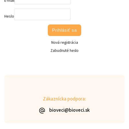
E-mail
Heslo
Prihlásiť sa
Nová registrácia
Zabudnuté heslo
Zákaznícka podpora:
bioveci@bioveci.sk