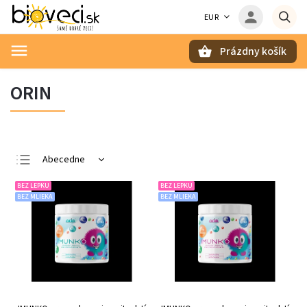
EUR
Prázdny košík
Hľadať
ORIN
Abecedne
Najlacnejšie
BEZ LEPKU
BEZ LEPKU
BEZ MLIEKA
BEZ MLIEKA
Najdrahšie
Najpredávanejšie