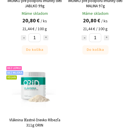
IMUNKO pre podporu imunity detí
IMUNKO pre podporu imunity detí
JABLKO 99g
MALINA 97g
Máme skladom
Máme skladom
20,80 €
20,80 €
/ ks
/ ks
21,44 € / 100 g
21,44 € / 100 g
Do košíka
Do košíka
BEZ LEPKU
BEZ MLIEKA
VEGAN
Vláknina šťastné črievko Ríbezľa
311g ORIN