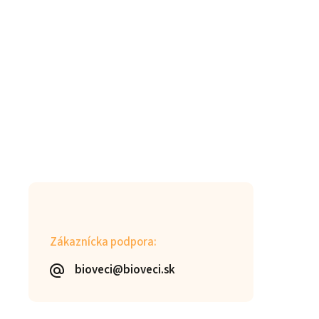
Zákaznícka podpora:
bioveci@bioveci.sk