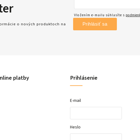
ter
Vložením e-mailu súhlasíte s
podmienk
Prihlásiť sa
nformácie o nových produktoch na
nline platby
Prihlásenie
E-mail
Heslo