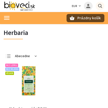
EUR
Prázdny košík
Hľadať
Herbaria
Abecedne
Najlacnejšie
BEZ LEPKU
BEZ MLIEKA
Najdrahšie
VEGAN
Najpredávanejšie