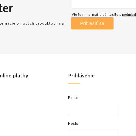
ter
Vložením e-mailu súhlasíte s
podmienk
Prihlásiť sa
nformácie o nových produktoch na
nline platby
Prihlásenie
E-mail
Heslo