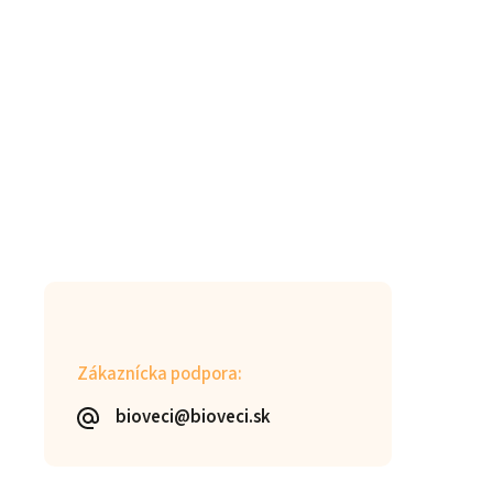
Zákaznícka podpora:
bioveci@bioveci.sk