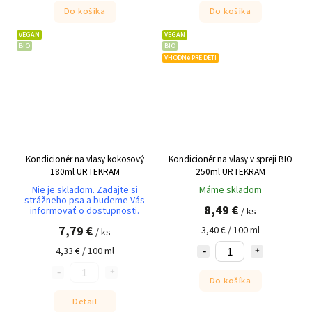
Do košíka
Do košíka
VEGAN
VEGAN
BIO
BIO
VHODNé PRE DETI
Kondicionér na vlasy kokosový
Kondicionér na vlasy v spreji BIO
180ml URTEKRAM
250ml URTEKRAM
Nie je skladom. Zadajte si
Máme skladom
strážneho psa a budeme Vás
8,49 €
informovať o dostupnosti.
/ ks
7,79 €
3,40 € / 100 ml
/ ks
4,33 € / 100 ml
Do košíka
Detail