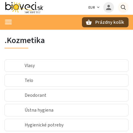
EUR
Prázdny košík
Hľadať
.Kozmetika
Vlasy
Telo
Deodorant
Ústna hygiena
Hygienické potreby