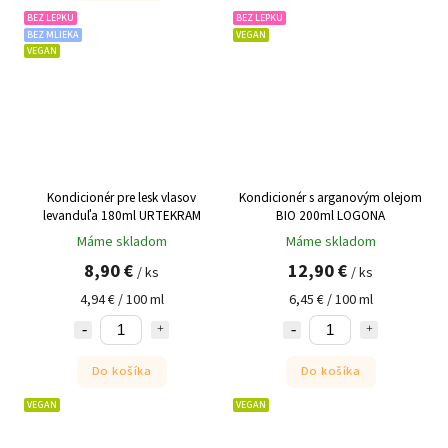
BEZ LEPKU
BEZ LEPKU
BEZ MLIEKA
VEGAN
VEGAN
Kondicionér pre lesk vlasov
Kondicionér s arganovým olejom
levanduľa 180ml URTEKRAM
BIO 200ml LOGONA
Máme skladom
Máme skladom
8,90 €
12,90 €
/ ks
/ ks
4,94 € / 100 ml
6,45 € / 100 ml
Do košíka
Do košíka
VEGAN
VEGAN