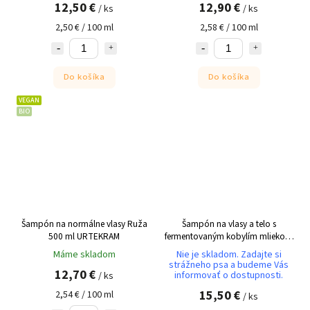
12,50 €
12,90 €
/ ks
/ ks
2,50 € / 100 ml
2,58 € / 100 ml
Do košíka
Do košíka
VEGAN
BIO
Šampón na normálne vlasy Ruža
Šampón na vlasy a telo s
500 ml URTEKRAM
fermentovaným kobylím mliekom
100g ZOLLMANN
Máme skladom
Nie je skladom. Zadajte si
strážneho psa a budeme Vás
12,70 €
informovať o dostupnosti.
/ ks
15,50 €
2,54 € / 100 ml
/ ks