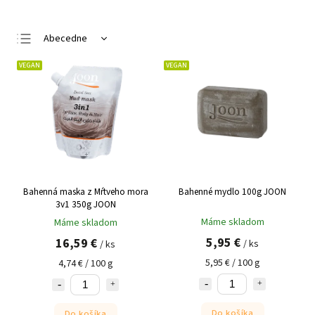
Abecedne
Najlacnejšie
VEGAN
VEGAN
Najdrahšie
Najpredávanejšie
Bahenná maska z Mŕtveho mora
Bahenné mydlo 100g JOON
3v1 350g JOON
Máme skladom
Máme skladom
5,95 €
16,59 €
/ ks
/ ks
5,95 € / 100 g
4,74 € / 100 g
Do košíka
Do košíka