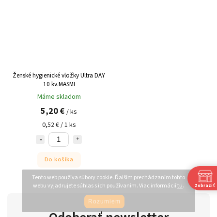
Ženské hygienické vložky Ultra DAY
10 kv.MASMI
Máme skladom
5,20 €
/ ks
0,52 € / 1 ks
Do košíka
Tento web používa súbory cookie. Ďalším prechádzaním tohto
webu vyjadrujete súhlas s ich používaním. Viac informácií
tu
.
Zobraziť
Rozumiem