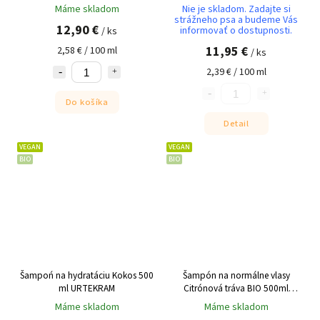
Máme skladom
Nie je skladom. Zadajte si
strážneho psa a budeme Vás
12,90 €
informovať o dostupnosti.
/ ks
11,95 €
2,58 € / 100 ml
/ ks
2,39 € / 100 ml
Do košíka
Detail
VEGAN
VEGAN
BIO
BIO
Šampoń na hydratáciu Kokos 500
Šampón na normálne vlasy
ml URTEKRAM
Citrónová tráva BIO 500ml
URTEKRAM
Máme skladom
Máme skladom