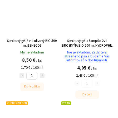
Sprchový gél 2 v 1 olivový BIO 500
Sprchový gél a šampón 2v1
ml BENECOS
BROSKYŇA BIO 200 ml HYDROPHIL
Máme skladom
Nie je skladom. Zadajte si
strážneho psa a budeme Vás
8,50 €
informovať o dostupnosti.
/ ks
4,95 €
1,70 € / 100 ml
/ ks
2,48 € / 100 ml
Do košíka
Detail
VHODNé PRE DETI
VEGAN