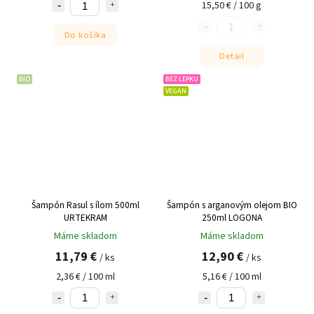
15,50 € / 100 g
Do košíka
Detail
BIO
BEZ LEPKU
VEGAN
Šampón Rasul s ílom 500ml
Šampón s arganovým olejom BIO
URTEKRAM
250ml LOGONA
Máme skladom
Máme skladom
11,79 €
12,90 €
/ ks
/ ks
2,36 € / 100 ml
5,16 € / 100 ml