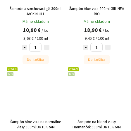
Šampón a sprchovací gél 300ml
Šampón Aloe vera 200ml GIILINEA
JACK N JILL
BIO
Máme skladom
Máme skladom
10,90 €
18,90 €
/ ks
/ ks
3,63 € / 100 ml
9,45 € / 100 ml
Do košíka
Do košíka
VEGAN
VEGAN
BIO
BIO
Šampón Aloe vera na normálne
Šampón na blond vlasy
vlasy 500ml URTEKRAM
Harmanček 500ml URTEKRAM