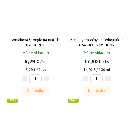
Konjaková špongia na tvár 1ks
Krém hydratačný a upokojujúci s
HYDROPHIL
Aloe vera 120ml JOON
Máme skladom
Máme skladom
6,29 €
17,90 €
/ ks
/ ks
6,29 € / 1 ks
14,92 € / 100 ml
Do košíka
Do košíka
VEGAN
VEGAN