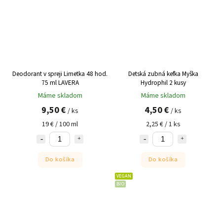
Deodorant v spreji Limetka 48 hod.
Detská zubná kefka Myška
75 ml LAVERA
Hydrophil 2 kusy
Máme skladom
Máme skladom
9,50 €
4,50 €
/ ks
/ ks
19 € / 100 ml
2,25 € / 1 ks
Do košíka
Do košíka
VEGAN
BIO