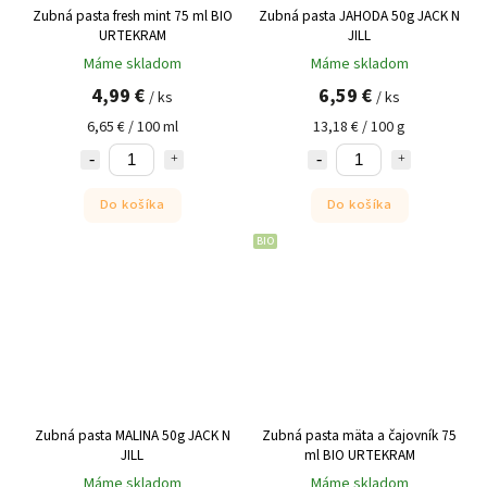
Zubná pasta fresh mint 75 ml BIO
Zubná pasta JAHODA 50g JACK N
URTEKRAM
JILL
Máme skladom
Máme skladom
4,99 €
6,59 €
/ ks
/ ks
6,65 € / 100 ml
13,18 € / 100 g
Do košíka
Do košíka
BIO
Zubná pasta MALINA 50g JACK N
Zubná pasta mäta a čajovník 75
JILL
ml BIO URTEKRAM
Máme skladom
Máme skladom