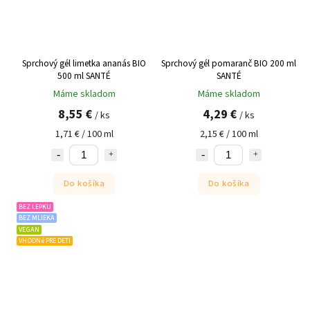
Sprchový gél limetka ananás BIO
Sprchový gél pomaranč BIO 200 ml
500 ml SANTÉ
SANTÉ
Máme skladom
Máme skladom
8,55 €
4,29 €
/ ks
/ ks
1,71 € / 100 ml
2,15 € / 100 ml
Do košíka
Do košíka
BEZ LEPKU
BEZ MLIEKA
VEGAN
VHODNé PRE DETI