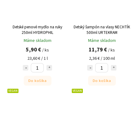
Detské penové mydlo na ruky
Detský šampón na vlasy NECHTÍK
250ml HYDROPHIL
500ml URTEKRAM
Máme skladom
Máme skladom
5,90 €
11,79 €
/ ks
/ ks
23,60 € / 1 l
2,36 € / 100 ml
Do košíka
Do košíka
VEGAN
VEGAN