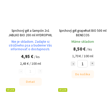
Sprchový gél a šampón 2v1
Sprchový gél grapefruit BIO 500 ml
JABLKO BIO 200 ml HYDROPHIL
BENECOS
Nie je skladom. Zadajte si
Máme skladom
strážneho psa a budeme Vás
8,50 €
informovať o dostupnosti.
/ ks
4,95 €
1,70 € / 100 ml
/ ks
2,48 € / 100 ml
Do košíka
Detail
VEGAN
VEGAN