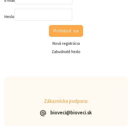
E-mail
Heslo
Prihlásiť sa
Nová registrácia
Zabudnuté heslo
Zákaznícka podpora:
bioveci@bioveci.sk