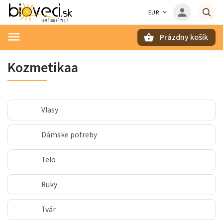
EUR
Prázdny košík
Hľadať
Kozmetikaa
Vlasy
Dámske potreby
Telo
Ruky
Tvár