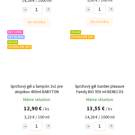
3,63 € / 100 ml
14,26 € / 1000 ml
Do košíka
Do košíka
BEZ LEPKU
VEGAN
BEZ MLIEKA
VHODNé PRE DETI
VEGAN
VHODNé PRE DETI
Sprchový gél a šampón 2v1 pre
Sprchový gél Garden pleasure
atopikov 400ml BABYTON
Family BIO 950 ml BENECOS
Máme skladom
Máme skladom
12,90 €
13,55 €
/ ks
/ ks
3,23 € / 100 ml
14,26 € / 1000 ml