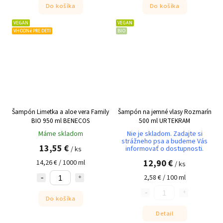
Do košíka
Do košíka
VEGAN
VEGAN
VHODNé PRE DETI
BIO
Šampón Limetka a aloe vera Family
Šampón na jemné vlasy Rozmarín
BIO 950 ml BENECOS
500 ml URTEKRAM
Máme skladom
Nie je skladom. Zadajte si
strážneho psa a budeme Vás
13,55 €
informovať o dostupnosti.
/ ks
12,90 €
14,26 € / 1000 ml
/ ks
2,58 € / 100 ml
Do košíka
Detail