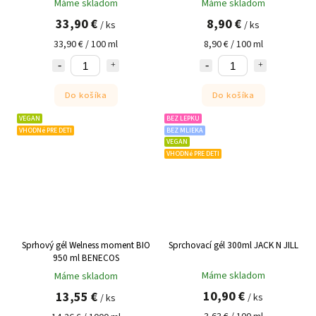
Máme skladom
Máme skladom
33,90 €
8,90 €
/ ks
/ ks
33,90 € / 100 ml
8,90 € / 100 ml
Do košíka
Do košíka
VEGAN
BEZ LEPKU
VHODNé PRE DETI
BEZ MLIEKA
VEGAN
VHODNé PRE DETI
Sprhový gél Welness moment BIO
Sprchovací gél 300ml JACK N JILL
950 ml BENECOS
Máme skladom
Máme skladom
10,90 €
13,55 €
/ ks
/ ks