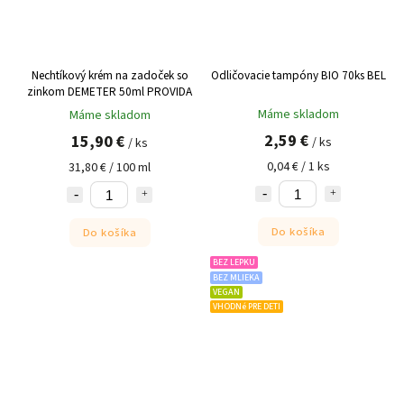
Nechtíkový krém na zadoček so
Odličovacie tampóny BIO 70ks BEL
zinkom DEMETER 50ml PROVIDA
Máme skladom
Máme skladom
2,59 €
15,90 €
/ ks
/ ks
0,04 € / 1 ks
31,80 € / 100 ml
Do košíka
Do košíka
BEZ LEPKU
BEZ MLIEKA
VEGAN
VHODNé PRE DETI