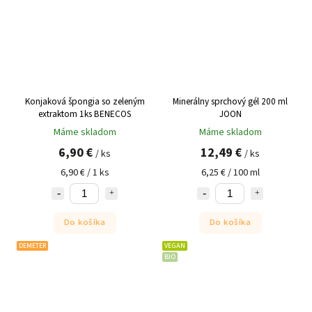
Konjaková špongia so zeleným
Minerálny sprchový gél 200 ml
extraktom 1ks BENECOS
JOON
Máme skladom
Máme skladom
6,90 €
12,49 €
/ ks
/ ks
6,90 € / 1 ks
6,25 € / 100 ml
Do košíka
Do košíka
DEMETER
VEGAN
BIO