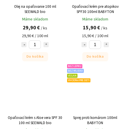
Olej na opaľovanie 100 ml
Opaľovací krém pre atopikov
SEEWALD bio
SPF30 100ml BABYTON
Máme skladom
Máme skladom
29,90 €
15,90 €
/ ks
/ ks
29,90 € / 100 ml
15,90 € / 100 ml
Do košíka
Do košíka
BEZ LEPKU
BEZ MLIEKA
VEGAN
VHODNé PRE DETI
Opaľovací krém s Aloe vera SPF 30
Sprej proti komárom 100ml
100 ml SEEWALD bio
BABYTON