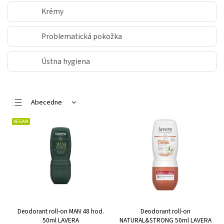
Krémy
Problematická pokožka
Ústna hygiena
Abecedne
Najlacnejšie
VEGAN
Najdrahšie
Najpredávanejšie
Deodorant roll-on MAN 48 hod.
Deodorant roll-on
50ml LAVERA
NATURAL&STRONG 50ml LAVERA