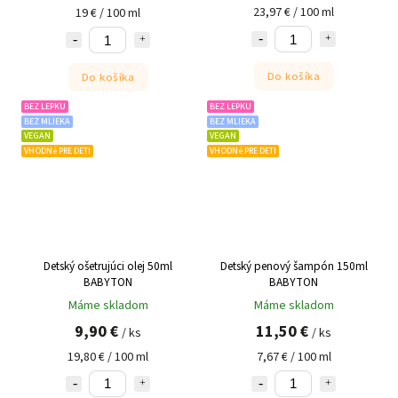
23,97 € / 100 ml
19 € / 100 ml
Do košíka
Do košíka
BEZ LEPKU
BEZ LEPKU
BEZ MLIEKA
BEZ MLIEKA
VEGAN
VEGAN
VHODNé PRE DETI
VHODNé PRE DETI
Detský ošetrujúci olej 50ml
Detský penový šampón 150ml
BABYTON
BABYTON
Máme skladom
Máme skladom
9,90 €
11,50 €
/ ks
/ ks
19,80 € / 100 ml
7,67 € / 100 ml