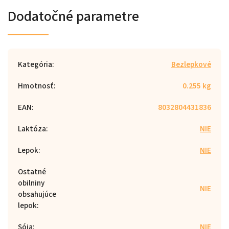
Dodatočné parametre
Kategória
:
Bezlepkové
Hmotnosť
:
0.255 kg
EAN
:
8032804431836
Laktóza
:
NIE
Lepok
:
NIE
Ostatné
obilniny
NIE
obsahujúce
lepok
:
Sója
:
NIE