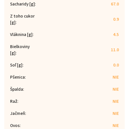
Sacharidy [g]
:
67.0
Z toho cukor
0.9
[g]
:
Vláknina [g]
:
4.5
Bielkoviny
11.0
[g]
:
Soľ [g]
:
0.0
Pšenica
:
NIE
Špalda
:
NIE
Raž
:
NIE
Jačmeň
:
NIE
Ovos
:
NIE