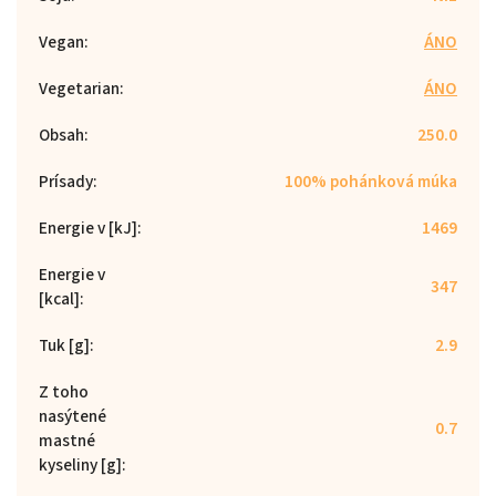
Vegan
:
ÁNO
Vegetarian
:
ÁNO
Obsah
:
250.0
Prísady
:
100% pohánková múka
Energie v [kJ]
:
1469
Energie v
347
[kcal]
:
Tuk [g]
:
2.9
Z toho
nasýtené
0.7
mastné
kyseliny [g]
: