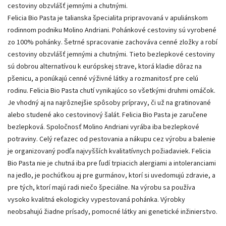
cestoviny obzvlášť jemnými a chutnými.
Felicia Bio Pasta je talianska špecialita pripravovaná v apuliánskom
rodinnom podniku Molino Andriani. Pohánkové cestoviny sú vyrobené
zo 100% pohánky. Šetrné spracovanie zachováva cenné zložky a robí
cestoviny obzvlášť jemnými a chutnými. Tieto bezlepkové cestoviny
sú dobrou alternatívou k európskej strave, ktorá kladie dôraz na
pšenicu, a ponúkajú cenné výživné látky a rozmanitosť pre celú
rodinu. Felicia Bio Pasta chutí vynikajúco so všetkými druhmi omáčok.
Je vhodný aj na najrôznejšie spôsoby prípravy, či už na gratinované
alebo studené ako cestovinový šalát. Felicia Bio Pasta je zaručene
bezlepková. Spoločnosť Molino Andriani vyrába iba bezlepkové
potraviny. Celý reťazec od pestovania a nákupu cez výrobu a balenie
je organizovaný podľa najvyšších kvalitatívnych požiadaviek. Felicia
Bio Pasta nie je chutná iba pre ľudí trpiacich alergiami a intoleranciami
na jedlo, je pochúťkou aj pre gurmánov, ktorí si uvedomujú zdravie, a
pre tých, ktorí majú radi niečo špeciálne. Na výrobu sa používa
vysoko kvalitná ekologicky vypestovaná pohánka. Výrobky
neobsahujú žiadne prísady, pomocné látky ani genetické inžinierstvo.