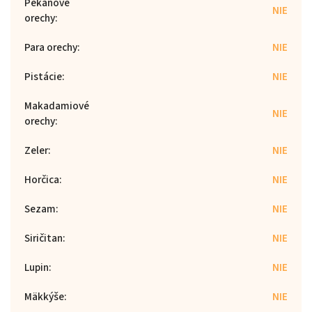
Pekanové
NIE
orechy
:
Para orechy
:
NIE
Pistácie
:
NIE
Makadamiové
NIE
orechy
:
Zeler
:
NIE
Horčica
:
NIE
Sezam
:
NIE
Siričitan
:
NIE
Lupin
:
NIE
Mäkkýše
:
NIE