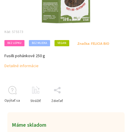
Kód:
575573
BEZ LEPKU
BEZ MLIEKA
VEGAN
Značka:
FELICIA BIO
Fusilli pohánkové 250 g
Detailné informácie
Opýtať sa
Strážiť
Zdieľať
Máme skladom