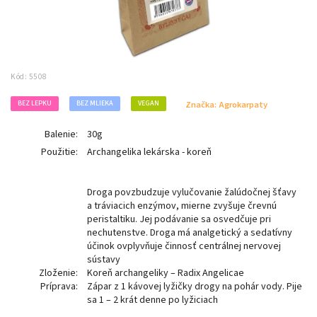
Kód:
5508
BEZ LEPKU
BEZ MLIEKA
VEGAN
Značka:
Agrokarpaty
Balenie:
30g
Použitie:
Archangelika lekárska - koreň
Droga povzbudzuje vylučovanie žalúdočnej šťavy
a tráviacich enzýmov, mierne zvyšuje črevnú
peristaltiku. Jej podávanie sa osvedčuje pri
nechutenstve. Droga má analgetický a sedatívny
účinok ovplyvňuje činnosť centrálnej nervovej
sústavy
Zloženie:
Koreň archangeliky – Radix Angelicae
Príprava:
Zápar z 1 kávovej lyžičky drogy na pohár vody. Pije
sa 1 – 2 krát denne po lyžiciach