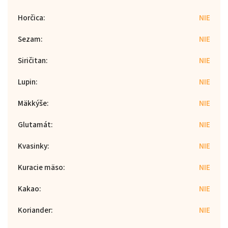
Horčica
:
NIE
Sezam
:
NIE
Siričitan
:
NIE
Lupin
:
NIE
Mäkkýše
:
NIE
Glutamát
:
NIE
Kvasinky
:
NIE
Kuracie mäso
:
NIE
Kakao
:
NIE
Koriander
:
NIE