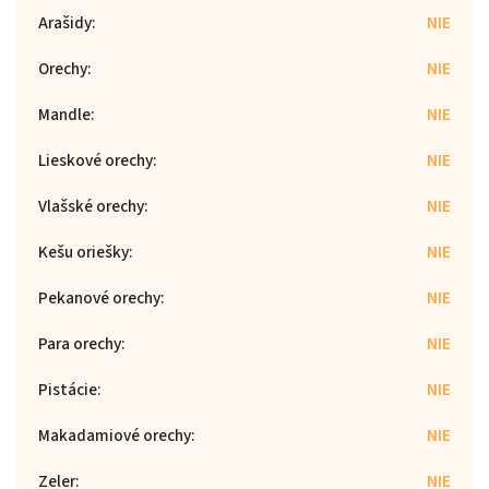
Arašidy
:
NIE
Orechy
:
NIE
Mandle
:
NIE
Lieskové orechy
:
NIE
Vlašské orechy
:
NIE
Kešu oriešky
:
NIE
Pekanové orechy
:
NIE
Para orechy
:
NIE
Pistácie
:
NIE
Makadamiové orechy
:
NIE
Zeler
:
NIE