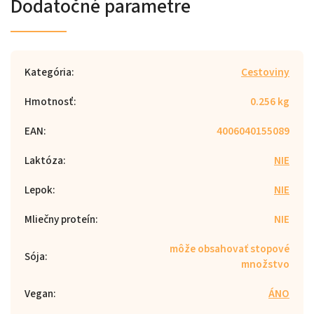
Dodatočné parametre
Kategória
:
Cestoviny
Hmotnosť
:
0.256 kg
EAN
:
4006040155089
Laktóza
:
NIE
Lepok
:
NIE
Mliečny proteín
:
NIE
môže obsahovať stopové
Sója
:
množstvo
Vegan
:
ÁNO