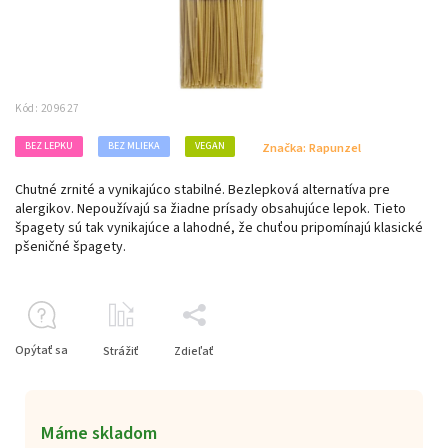
Kód:
209627
BEZ LEPKU
BEZ MLIEKA
VEGAN
Značka:
Rapunzel
Chutné zrnité a vynikajúco stabilné. Bezlepková alternatíva pre
alergikov. Nepoužívajú sa žiadne prísady obsahujúce lepok. Tieto
špagety sú tak vynikajúce a lahodné, že chuťou pripomínajú klasické
pšeničné špagety.
Opýtať sa
Strážiť
Zdieľať
Máme skladom