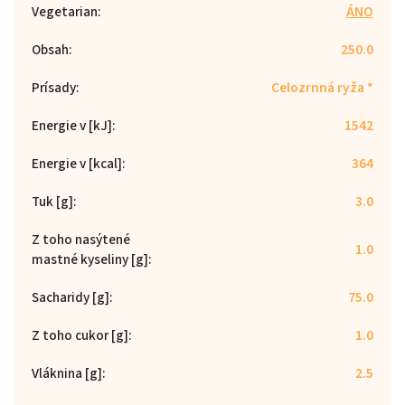
Vegetarian
:
ÁNO
Obsah
:
250.0
Prísady
:
Celozrnná ryža *
Energie v [kJ]
:
1542
Energie v [kcal]
:
364
Tuk [g]
:
3.0
Z toho nasýtené
1.0
mastné kyseliny [g]
:
Sacharidy [g]
:
75.0
Z toho cukor [g]
:
1.0
Vláknina [g]
:
2.5