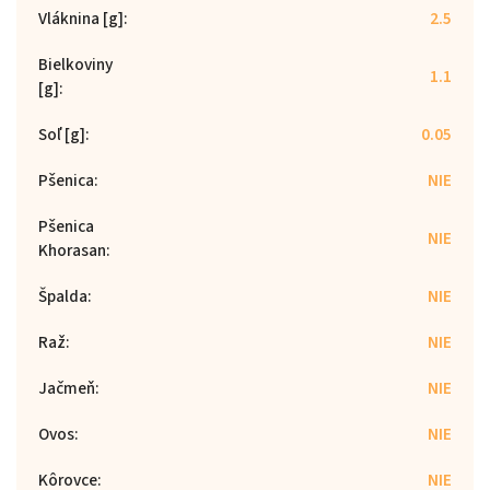
Vláknina [g]
:
2.5
Bielkoviny
1.1
[g]
:
Soľ [g]
:
0.05
Pšenica
:
NIE
Pšenica
NIE
Khorasan
:
Špalda
:
NIE
Raž
:
NIE
Jačmeň
:
NIE
Ovos
:
NIE
Kôrovce
:
NIE