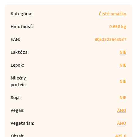
Kategória
:
Čisté omáčky
Hmotnosť
:
0.658 kg
EAN
:
8053323643937
Laktóza
:
NIE
Lepok
:
NIE
Mliečny
NIE
proteín
:
Sója
:
NIE
Vegan
:
ÁNO
Vegetarian
:
ÁNO
Obsah
:
425.0