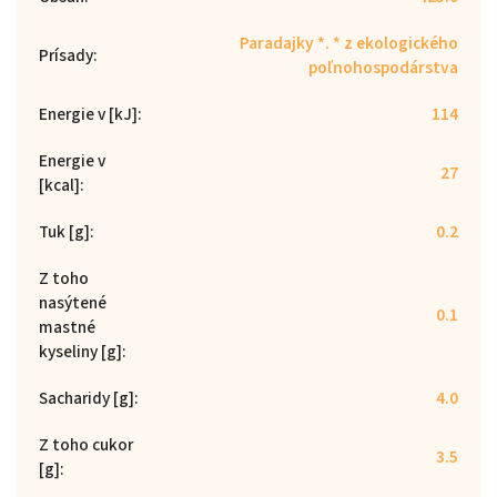
Paradajky *. * z ekologického
Prísady
:
poľnohospodárstva
Energie v [kJ]
:
114
Energie v
27
[kcal]
:
Tuk [g]
:
0.2
Z toho
nasýtené
0.1
mastné
kyseliny [g]
:
Sacharidy [g]
:
4.0
Z toho cukor
3.5
[g]
: