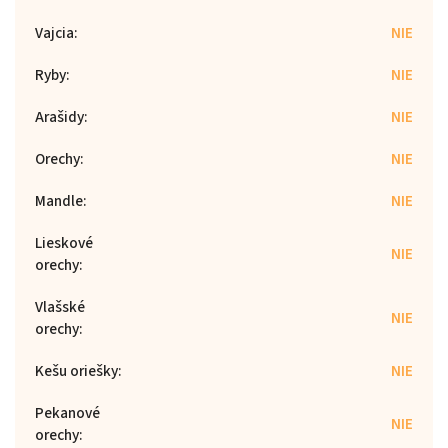
Vajcia
:
NIE
Ryby
:
NIE
Arašidy
:
NIE
Orechy
:
NIE
Mandle
:
NIE
Lieskové
NIE
orechy
:
Vlašské
NIE
orechy
:
Kešu oriešky
:
NIE
Pekanové
NIE
orechy
: