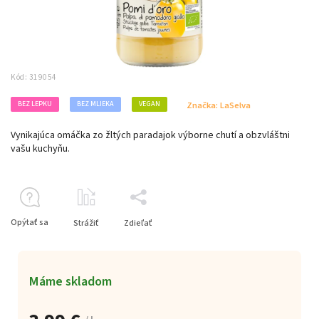
Kód:
319054
BEZ LEPKU
BEZ MLIEKA
VEGAN
Značka:
LaSelva
Vynikajúca omáčka zo žltých paradajok výborne chutí a obzvláštni
vašu kuchyňu.
Opýtať sa
Strážiť
Zdieľať
Máme skladom