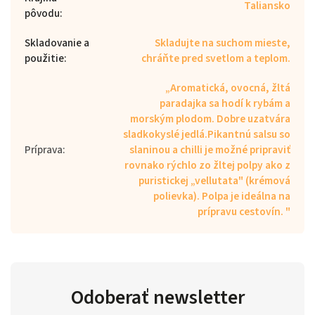
Taliansko
pôvodu
:
Skladovanie a
Skladujte na suchom mieste,
použitie
:
chráňte pred svetlom a teplom.
„Aromatická, ovocná, žltá
paradajka sa hodí k rybám a
morským plodom. Dobre uzatvára
sladkokyslé jedlá.Pikantnú salsu so
Príprava
:
slaninou a chilli je možné pripraviť
rovnako rýchlo zo žltej polpy ako z
puristickej „vellutata" (krémová
polievka). Polpa je ideálna na
prípravu cestovín. "
Odoberať newsletter