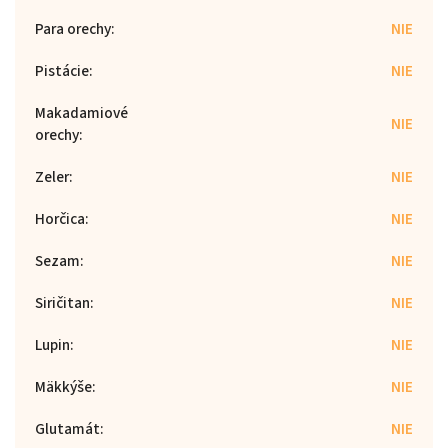
Para orechy
:
NIE
Pistácie
:
NIE
Makadamiové
NIE
orechy
:
Zeler
:
NIE
Horčica
:
NIE
Sezam
:
NIE
Siričitan
:
NIE
Lupin
:
NIE
Mäkkýše
:
NIE
Glutamát
:
NIE