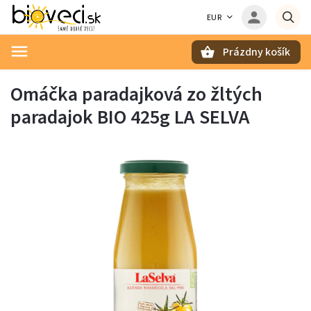
EUR
Prázdny košík
Hľadať
Omáčka paradajková zo žltých
paradajok BIO 425g LA SELVA