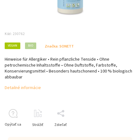
Kód:
230762
VEGAN
BIO
Značka:
SONETT
Hinweise für Allergiker • Rein pflanzliche Tenside • Ohne
petrochemische Inhaltsstoffe • Ohne Duftstoffe, Farbstoffe,
Konservierungsmittel • Besonders hautschonend • 100 % biologisch
abbaubar
Detailné informácie
Opýtať sa
Strážiť
Zdieľať