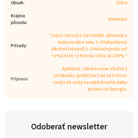
Obsah
:
300.0
Krajina
Nemecko
pôvodu
:
"Cukor tenzid 5-15%Sulfát alkoholu z
kokosového tuku 1–5%Rastlinný
Prísady
:
alkohol (etanol) 1–5%Kuchynská soľ
<1%Citrát <1%Voda vírila až 100% “
Aplikácia / dávkovanie: Vložte 2
striekačky (približne 3 ml na 5 litrov
Príprava
:
vody) do vody na opláchnutie alebo
priamo na špongiu.
Odoberať newsletter