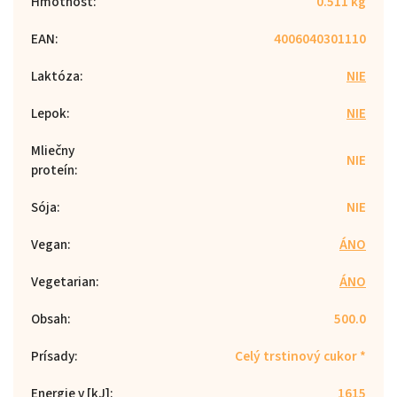
Hmotnosť
:
0.511 kg
EAN
:
4006040301110
Laktóza
:
NIE
Lepok
:
NIE
Mliečny
NIE
proteín
:
Sója
:
NIE
Vegan
:
ÁNO
Vegetarian
:
ÁNO
Obsah
:
500.0
Prísady
:
Celý trstinový cukor *
Energie v [kJ]
:
1615