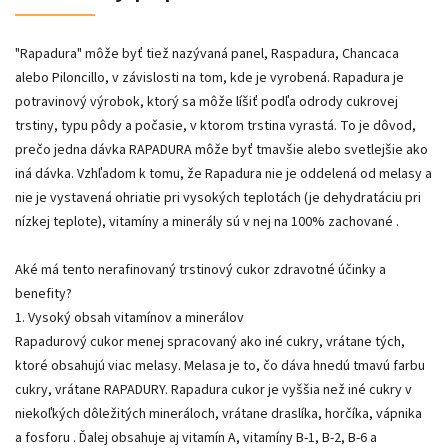
"Rapadura" môže byť tiež nazývaná panel, Raspadura, Chancaca
alebo Piloncillo, v závislosti na tom, kde je vyrobená. Rapadura je
potravinový výrobok, ktorý sa môže líšiť podľa odrody cukrovej
trstiny, typu pôdy a počasie, v ktorom trstina vyrastá. To je dôvod,
prečo jedna dávka RAPADURA môže byť tmavšie alebo svetlejšie ako
iná dávka. Vzhľadom k tomu, že Rapadura nie je oddelená od melasy a
nie je vystavená ohriatie pri vysokých teplotách (je dehydratáciu pri
nízkej teplote), vitamíny a minerály sú v nej na 100% zachované .
Aké má tento nerafinovaný trstinový cukor zdravotné účinky a
benefity?
1. Vysoký obsah vitamínov a minerálov
Rapadurový cukor menej spracovaný ako iné cukry, vrátane tých,
ktoré obsahujú viac melasy. Melasa je to, čo dáva hnedú tmavú farbu
cukry, vrátane RAPADURY. Rapadura cukor je vyššia než iné cukry v
niekoľkých dôležitých mineráloch, vrátane draslíka, horčíka, vápnika
a fosforu . Ďalej obsahuje aj vitamín A, vitamíny B-1, B-2, B-6 a