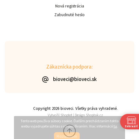
Nová registrácia
Zabudnuté heslo
Zákaznícka podpora:
bioveci@bioveci.sk
Copyright 2026
bioveci
. Všetky práva vyhradené.
Vytvořil
Shoptet
| Design
Shoptak.cz
Tento web používa súbory cookie. Ďalším prechádzaním tohto
webu vyjadrujete súhlas s ich používaním. Viac informácií
tu
.
Zobraziť
Rozumiem