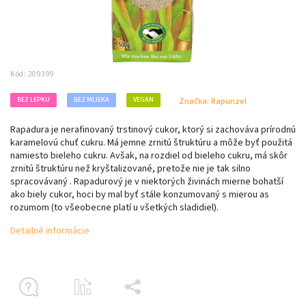
Kód:
209399
BEZ LEPKU
BEZ MLIEKA
VEGAN
Značka:
Rapunzel
Rapadura je nerafinovaný trstinový cukor, ktorý si zachováva prírodnú
karamelovú chuť cukru. Má jemne zrnitú štruktúru a môže byť použitá
namiesto bieleho cukru. Avšak, na rozdiel od bieleho cukru, má skôr
zrnitú štruktúru než kryštalizované, pretože nie je tak silno
spracovávaný . Rapadurový je v niektorých živinách mierne bohatší
ako biely cukor, hoci by mal byť stále konzumovaný s mierou as
rozumom (to všeobecne platí u všetkých sladidiel).
Detailné informácie