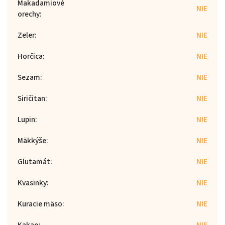
Makadamiové
NIE
orechy
:
Zeler
:
NIE
Horčica
:
NIE
Sezam
:
NIE
Siričitan
:
NIE
Lupin
:
NIE
Mäkkýše
:
NIE
Glutamát
:
NIE
Kvasinky
:
NIE
Kuracie mäso
:
NIE
Kakao
:
NIE