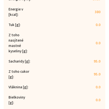
Energie v
380
[kcal]
:
Tuk [g]
:
0.0
Z toho
nasýtené
0.0
mastné
kyseliny [g]
:
Sacharidy [g]
:
95.0
Z toho cukor
95.0
[g]
:
Vláknina [g]
:
0.0
Bielkoviny
0.0
[g]
: