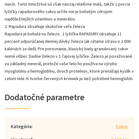
niacín. Tieto množstvá sú však naozaj relatívne malá, takže 1 porcia
lyžičky rapadurového cukru určite nie je bohatým zdrojom
najdôležitejších vitamínov a minerálov.
2. Rapadura obsahuje skutočne veľa železa
Rapadura je bohatá na železo . 1 lyžička RAPADURY obsahuje 11
percent odporúčanej dennej dávky železa (ak rátame stravu o 2 000
kalóriách za deň). Pre porovnanie, klasický biely granulovaný cukor
nemá vôbec žiadne železo v 1 čajovej lyžičke. Železo je považované
za základný minerál, pretože vaše telo ho používa na výrobu
myoglobínu a hemoglobínu, dvoch proteínov, ktoré prenášajú kyslík v
celom tele. K tvorbe červených krviniek je tiež potrebné hemoglobín.
Dodatočné parametre
Kategória
:
Cukor