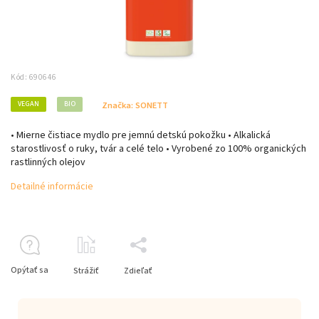
Kód:
690646
VEGAN
BIO
Značka:
SONETT
• Mierne čistiace mydlo pre jemnú detskú pokožku • Alkalická
starostlivosť o ruky, tvár a celé telo • Vyrobené zo 100% organických
rastlinných olejov
Detailné informácie
Opýtať sa
Strážiť
Zdieľať