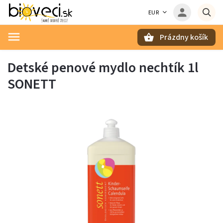
EUR
Prázdny košík
Hľadať
Detské penové mydlo nechtík 1l
SONETT