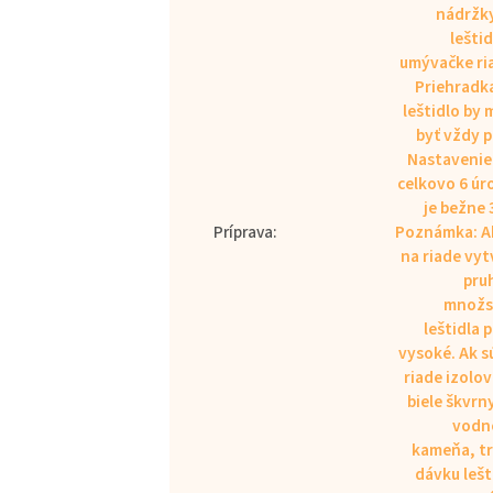
nádržk
leštid
umývačke ri
Priehradk
leštidlo by 
byť vždy p
Nastavenie
celkovo 6 úr
je bežne 
Príprava
:
Poznámka: A
na riade vyt
pruh
množs
leštidla p
vysoké. Ak s
riade izolo
biele škvrn
vodn
kameňa, t
dávku lešt