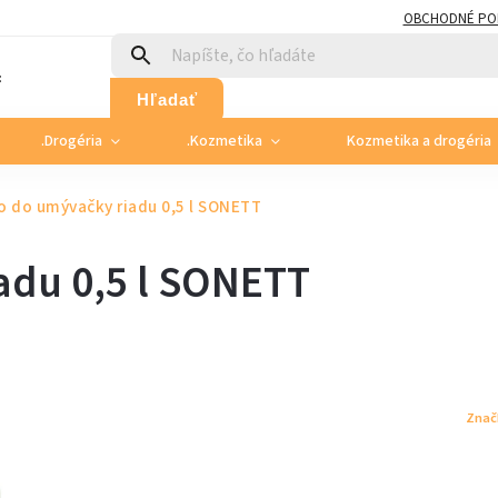
OBCHODNÉ PO
:
Hľadať
.Drogéria
.Kozmetika
Kozmetika a drogéria
o do umývačky riadu 0,5 l SONETT
adu 0,5 l SONETT
Znač