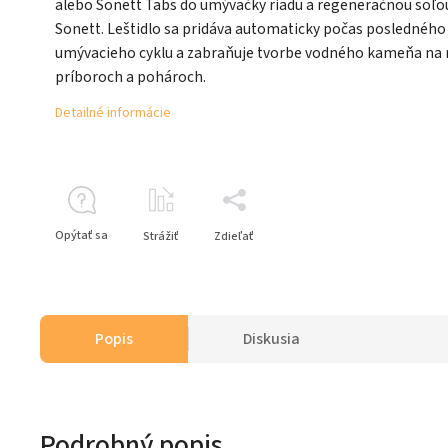
alebo Sonett Tabs do umývačky riadu a regeneračnou soľo
Sonett. Leštidlo sa pridáva automaticky počas posledného
umývacieho cyklu a zabraňuje tvorbe vodného kameňa na r
príboroch a pohároch.
Detailné informácie
Opýtať sa
Strážiť
Zdieľať
Popis
Diskusia
Podrobný popis