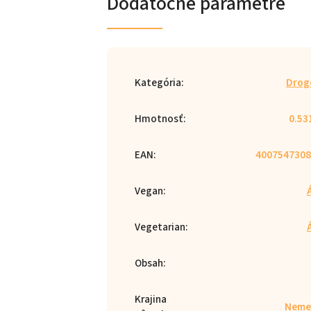
Dodatočné parametre
Kategória
:
Drog
Hmotnosť
:
0.53
EAN
:
4007547308
Vegan
:
Vegetarian
:
Obsah
:
Krajina
Neme