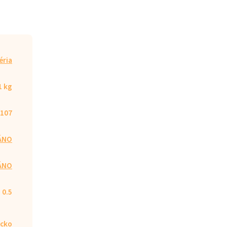
éria
1 kg
107
ÁNO
ÁNO
0.5
cko