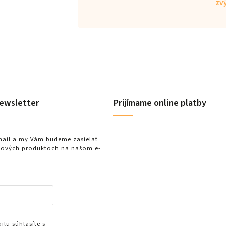
zvý
ewsletter
Prijímame online platby
-mail a my Vám budeme zasielať
nových produktoch na našom e-
lu súhlasíte s