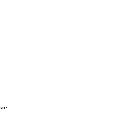
e
nett