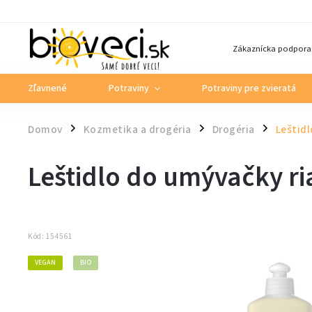
Zákaznícka podpora
Zľavnené
Potraviny
Potraviny pre zvieratá
Domov
Kozmetika a drogéria
Drogéria
Leštidl
/
/
/
Leštidlo do umývačky ri
Kód:
154561
VEGAN
BIO