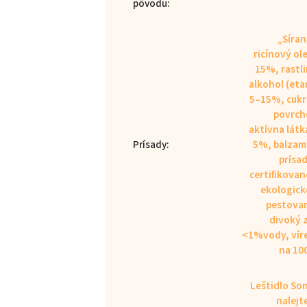
pôvodu
:
„Síra
ricínový ole
15%, rastl
alkohol (eta
5–15%, cuk
povrch
aktívna látk
Prísady
:
5%, balza
prísad
certifikova
ekologic
pestovan
divoký 
<1%vody, vír
na 10
Leštidlo So
nalejt