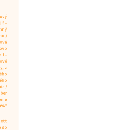
nový
j 5–
inný
nol)
rová
ovo
a 1–
mové
y, z
ného
kého
ia /
zber
enie
0%“
nett
e do