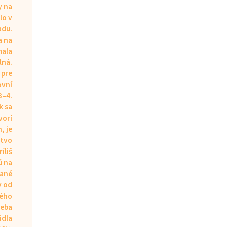
y na
lo v
adu.
a na
mala
lná.
 pre
ovní
3–4.
k sa
vorí
, je
tvo
ríliš
ú na
vané
y od
ého
reba
idla