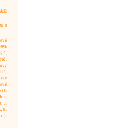
ÁNO
25.0
ové
 99%
ý *,
da),
kový
b *,
ske
tové
 (S.
lus,
, L.
, B.
tis).