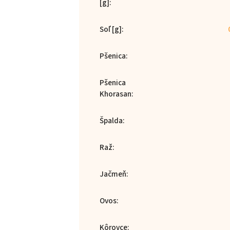
[g]
:
Soľ [g]
:
Pšenica
:
Pšenica
Khorasan
:
Špalda
:
Raž
:
Jačmeň
:
Ovos
:
Kôrovce
: