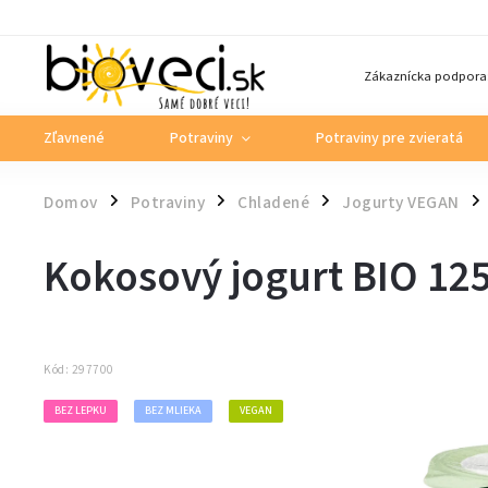
Zákaznícka podpora
Zľavnené
Potraviny
Potraviny pre zvieratá
Domov
Potraviny
Chladené
Jogurty VEGAN
/
/
/
/
Kokosový jogurt BIO 1
Kód:
297700
BEZ LEPKU
BEZ MLIEKA
VEGAN