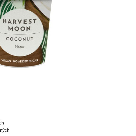
ch
aných