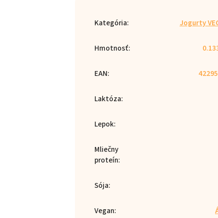
Kategória
:
Jogurty V
Hmotnosť
:
0.13
EAN
:
42295
Laktóza
:
Lepok
:
Mliečny
proteín
:
Sója
:
Vegan
: