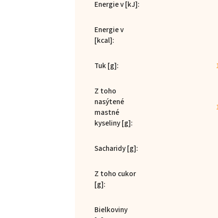
Energie v [kJ]
:
Energie v
[kcal]
:
Tuk [g]
:
Z toho
nasýtené
mastné
kyseliny [g]
:
Sacharidy [g]
:
Z toho cukor
[g]
:
Bielkoviny