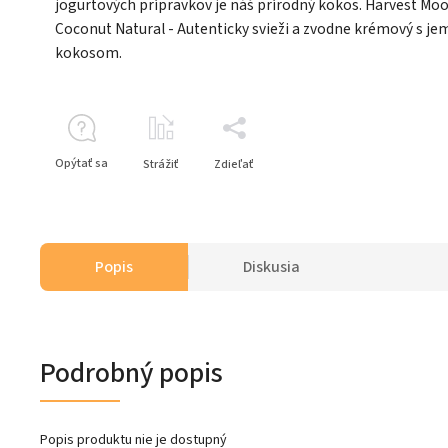
jogurtových prípravkov je náš prírodný kokos. Harvest Mo
Coconut Natural - Autenticky svieži a zvodne krémový s j
kokosom.
Opýtať sa
Strážiť
Zdieľať
Popis
Diskusia
Podrobný popis
Popis produktu nie je dostupný