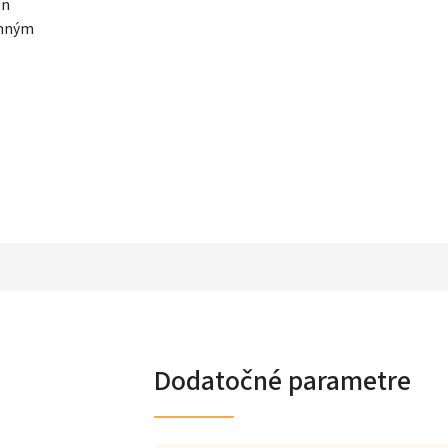
on
emným
Dodatočné parametre