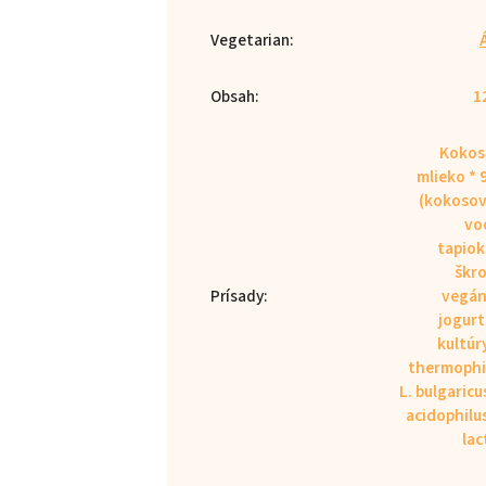
Vegetarian
:
Obsah
:
1
Kokos
mlieko *
(kokosov
vo
tapio
škro
Prísady
:
vegán
jogur
kultúry
thermophi
L. bulgaricus
acidophilus
lac