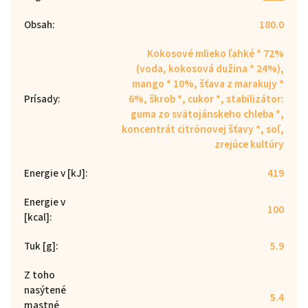
Obsah
:
180.0
Kokosové mlieko ľahké * 72%
(voda, kokosová dužina * 24%),
mango * 10%, šťava z marakujy *
Prísady
:
6%, škrob *, cukor *, stabilizátor:
guma zo svätojánskeho chleba *,
koncentrát citrónovej šťavy *, soľ,
zrejúce kultúry
Energie v [kJ]
:
419
Energie v
100
[kcal]
:
Tuk [g]
:
5.9
Z toho
nasýtené
5.4
mastné