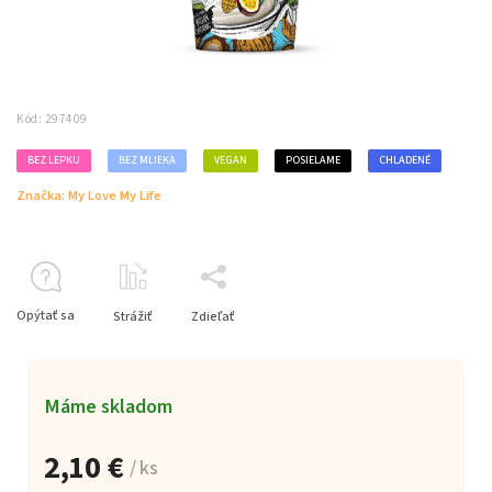
Kód:
297409
BEZ LEPKU
BEZ MLIEKA
VEGAN
POSIELAME
CHLADENÉ
Značka:
My Love My Life
Opýtať sa
Strážiť
Zdieľať
Máme skladom
2,10 €
/ ks