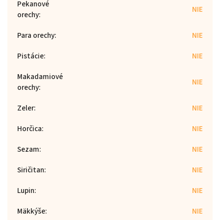
Pekanové
NIE
orechy
:
Para orechy
:
NIE
Pistácie
:
NIE
Makadamiové
NIE
orechy
:
Zeler
:
NIE
Horčica
:
NIE
Sezam
:
NIE
Siričitan
:
NIE
Lupin
:
NIE
Mäkkýše
:
NIE