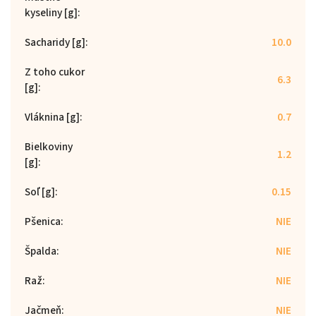
kyseliny [g]
:
Sacharidy [g]
:
10.0
Z toho cukor
6.3
[g]
:
Vláknina [g]
:
0.7
Bielkoviny
1.2
[g]
:
Soľ [g]
:
0.15
Pšenica
:
NIE
Špalda
:
NIE
Raž
:
NIE
Jačmeň
:
NIE